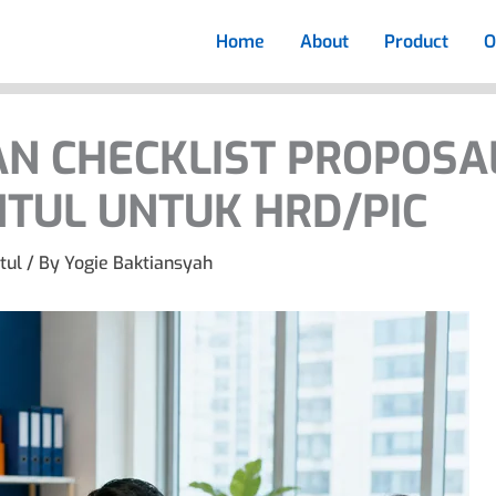
Home
About
Product
O
AN CHECKLIST PROPOSA
TUL UNTUK HRD/PIC
tul
/ By
Yogie Baktiansyah