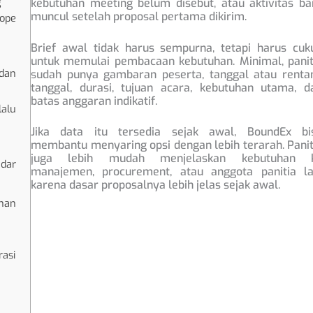
g
kebutuhan meeting belum disebut, atau aktivitas ba
muncul setelah proposal pertama dikirim.
ope
Brief awal tidak harus sempurna, tetapi harus cuk
untuk memulai pembacaan kebutuhan. Minimal, panit
dan
sudah punya gambaran peserta, tanggal atau renta
tanggal, durasi, tujuan acara, kebutuhan utama, d
batas anggaran indikatif.
alu
Jika data itu tersedia sejak awal, BoundEx bi
membantu menyaring opsi dengan lebih terarah. Panit
juga lebih mudah menjelaskan kebutuhan 
ndar
manajemen, procurement, atau anggota panitia la
karena dasar proposalnya lebih jelas sejak awal.
han
rasi