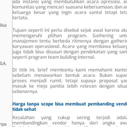
ada instansi yang membutuhkan acara apresiasi, a
komunitas yang mencari suasana kebersamaan, dan a
keluarga besar yang ingin acara santai tetapi tet
tertata.
isa
Tujuan seperti ini perlu disebut sejak awal karena ak
memengaruhi pilihan program. Gathering unt
manajemen tentu berbeda ritmenya dengan gatheri
karyawan operasional. Acara yang membawa keluar
juga tidak bisa disusun dengan pendekatan yang sa
seperti program team building internal.
 GA,
Di titik ini, brief membantu kami memahami konte
sebelum menawarkan bentuk acara. Bukan supa
proses menjadi rumit, tetapi supaya proposal ya
masuk ke meja panitia lebih relevan dengan situa
sebenarnya.
Harga tanpa scope bisa membuat pembanding vend
tidak sehat
Kesalahan yang cukup sering terjadi adal
membandingkan vendor hanya dari angka awa
npa