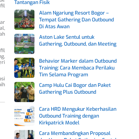
Tantangan Fisik
il
Alam Ngariung Resort Bogor –
Tempat Gathering Dan Outbound
ar
Di Atas Awan
al,
dah
Aston Lake Sentul untuk
Gathering, Outbound, dan Meeting
fil
ng,
Behavior Marker dalam Outbound
eri
Training: Cara Membaca Perilaku
Tim Selama Program
psi
bih
Camp Hulu Cai Bogor dan Paket
Gathering Plus Outbound
Cara HRD Mengukur Keberhasilan
Outbound Training dengan
Kirkpatrick Model
Cara Membandingkan Proposal