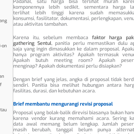
Padahal, satu harga bisa terlihat murah kare
komponennya lebih sedikit, sementara harga la
terlihat lebih tinggi karena sudah memasukk
konsumsi, fasilitator, dokumentasi, perlengkapan, venu
ang
atau aktivitas tambahan.
Karena itu, sebelum membaca
faktor harga pak
gathering Sentul
, panitia perlu memastikan dulu a
d-on
saja yang ingin dimasukkan ke dalam proposal. Apak
hanya program aktivitas? Apakah termasuk venu
Apakah butuh meeting room? Apakah peser
menginap? Apakah dokumentasi perlu disiapkan?
an
Dengan brief yang jelas, angka di proposal tidak berdi
f
sendiri. Panitia bisa melihat hubungan antara harg
fasilitas, durasi, dan kebutuhan acara.
Brief membantu mengurangi revisi proposal
tau
Proposal yang bolak-balik direvisi biasanya bukan han
karena vendor kurang memahami acara. Sering kal
data awal memang belum lengkap. Jumlah peser
masih berubah, tanggal belum punya alternati