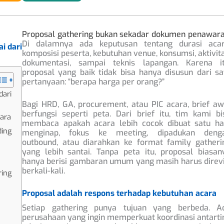
Proposal gathering bukan sekadar dokumen penawar
Di dalamnya ada keputusan tentang durasi acar
i dari
komposisi peserta, kebutuhan venue, konsumsi, aktivita
dokumentasi, sampai teknis lapangan. Karena it
proposal yang baik tidak bisa hanya disusun dari sa
pertanyaan: “berapa harga per orang?”
dari
Bagi HRD, GA, procurement, atau PIC acara, brief aw
berfungsi seperti peta. Dari brief itu, tim kami bi
cara
membaca apakah acara lebih cocok dibuat satu har
ing
menginap, fokus ke meeting, dipadukan deng
outbound, atau diarahkan ke format family gatheri
yang lebih santai. Tanpa peta itu, proposal biasan
hanya berisi gambaran umum yang masih harus direvi
berkali-kali.
ing
Proposal adalah respons terhadap kebutuhan acara
Setiap gathering punya tujuan yang berbeda. A
perusahaan yang ingin memperkuat koordinasi antarti