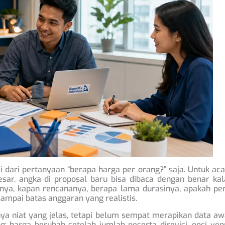
i dari pertanyaan “berapa harga per orang?” saja. Untuk ac
besar, angka di proposal baru bisa dibaca dengan benar ka
anya, kapan rencananya, berapa lama durasinya, apakah pe
sampai batas anggaran yang realistis.
nya niat yang jelas, tetapi belum sempat merapikan data aw
g: harga berubah setelah jumlah peserta direvisi, opsi ve