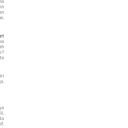
na
in
an
e,
et
pa
ah
e?
ta
ri
a,
ya
i,
ta
f,