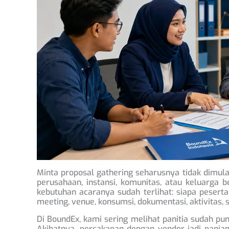
Minta proposal gathering seharusnya tidak dimula
perusahaan, instansi, komunitas, atau keluarga 
kebutuhan acaranya sudah terlihat: siapa pesert
meeting, venue, konsumsi, dokumentasi, aktivitas, 
Di BoundEx, kami sering melihat panitia sudah pu
Akibatnya, percakapan dengan vendor jadi panjan