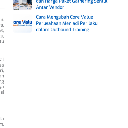
dan Harga Paket Gathering Sentul
Antar Vendor
Cara Mengubah Core Value
an
.
Perusahaan Menjadi Perilaku
a,
dalam Outbound Training
s,
u,
tu
al
sa
i,
an
ng
ya
si
da
m,