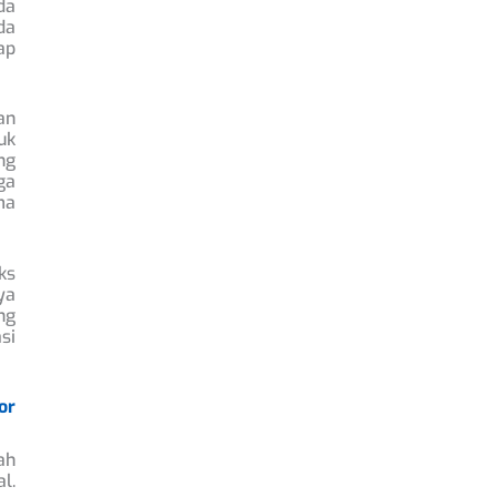
da
da
ap
an
uk
ng
ga
ma
ks
ya
ng
si
or
ah
l.