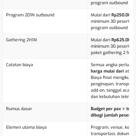
program outbound one
Program 2D1N outbound
Mulai dari
Rp250.000 
minimum 30 peserta s
program outbound 2 ha
Gathering 2H1M
Mulai dari
Rp625.000 
minimum 30 peserta s
paket gathering 2 hari
Catatan biaya
Semua angka perlu dib
harga mulai dari
atau 
Biaya final mengikuti 
penginapan, transporta
add-on, tanggal acara,
dan kebutuhan teknis.
Rumus dasar
Budget per pax = total
dibagi jumlah peserta.
Elemen utama biaya
Program, venue, konsu
transportasi, dokument