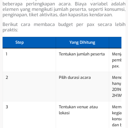
beberapa perlengkapan acara. Biaya variabel adalah
elemen yang mengikuti jumlah peserta, seperti konsumsi,
penginapan, tiket aktivitas, dan kapasitas kendaraan.
Berikut cara membaca budget per pax secara lebih
praktis:
Step
Yang Dihitung
1
Tentukan jumlah peserta
Menjadi 
pembagi
pax.
2
Pilih durasi acara
Menentu
hanya o
2D1N, at
2H1M.
3
Tentukan venue atau
Memenga
lokasi
kegiatan,
konsumsi
dan bia