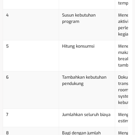
tempat.
4
Susun kebutuhan
Menentu
program
aktivitas,
perlengk
kegiatan
5
Hitung konsumsi
Menentu
makan u
break, d
tambahan
6
Tambahkan kebutuhan
Dokumen
pendukung
transpor
room, ba
system, 
kebutuh
7
Jumlahkan seluruh biaya
Menghasi
estimasi
8
Bagi dengan jumlah
Menghasi