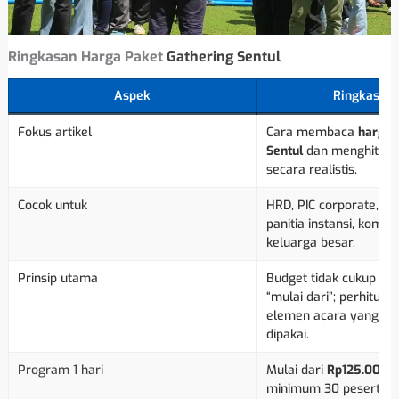
Ringkasan Harga Paket
Gathering Sentul
Aspek
Ringkasan 
Fokus artikel
Cara membaca
harga 
Sentul
dan menghitung
secara realistis.
Cocok untuk
HRD, PIC corporate, Gen
panitia instansi, komun
keluarga besar.
Prinsip utama
Budget tidak cukup dib
“mulai dari”; perhitun
elemen acara yang be
dipakai.
Program 1 hari
Mulai dari
Rp125.000 p
minimum 30 peserta s