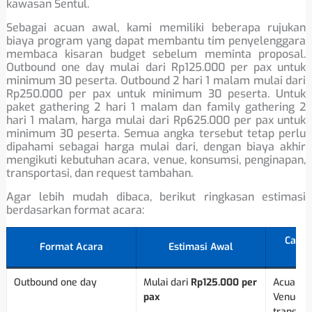
kawasan Sentul.
Sebagai acuan awal, kami memiliki beberapa rujukan
biaya program yang dapat membantu tim penyelenggara
membaca kisaran budget sebelum meminta proposal.
Outbound one day mulai dari Rp125.000 per pax untuk
minimum 30 peserta. Outbound 2 hari 1 malam mulai dari
Rp250.000 per pax untuk minimum 30 peserta. Untuk
paket gathering 2 hari 1 malam dan family gathering 2
hari 1 malam, harga mulai dari Rp625.000 per pax untuk
minimum 30 peserta. Semua angka tersebut tetap perlu
dipahami sebagai harga mulai dari, dengan biaya akhir
mengikuti kebutuhan acara, venue, konsumsi, penginapan,
transportasi, dan request tambahan.
Agar lebih mudah dibaca, berikut ringkasan estimasi
berdasarkan format acara:
Catat
Format Acara
Estimasi Awal
Outbound one day
Mulai dari
Rp125.000 per
Acuan pr
pax
Venue, k
transpor