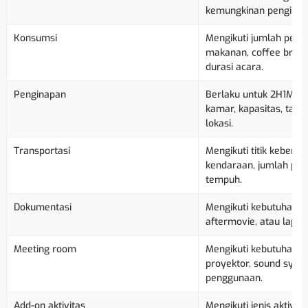
kemungkinan penginap
Konsumsi
Mengikuti jumlah pesert
makanan, coffee break
durasi acara.
Penginapan
Berlaku untuk 2H1M, me
kamar, kapasitas, tangg
lokasi.
Transportasi
Mengikuti titik keberan
kendaraan, jumlah pese
tempuh.
Dokumentasi
Mengikuti kebutuhan fo
aftermovie, atau lapor
Meeting room
Mengikuti kebutuhan ru
proyektor, sound syste
penggunaan.
Add-on aktivitas
Mengikuti jenis aktivi