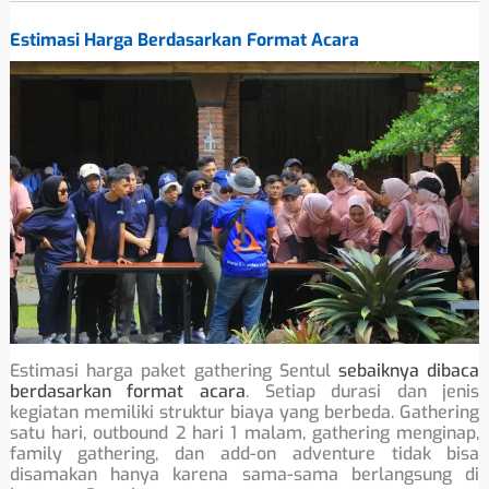
Estimasi Harga Berdasarkan Format Acara
Estimasi harga paket gathering Sentul
sebaiknya dibaca
berdasarkan format acara
. Setiap durasi dan jenis
kegiatan memiliki struktur biaya yang berbeda. Gathering
satu hari, outbound 2 hari 1 malam, gathering menginap,
family gathering, dan add-on adventure tidak bisa
disamakan hanya karena sama-sama berlangsung di