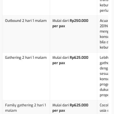
kebutuh
perlu di
Outbound 2 hari 1 malam
Mulai dari
Rp250.000
Acuan p
per pax
2D1N. Bi
mengikut
konsums
bila dip
kebutuha
Gathering 2 hari 1 malam
Mulai dari
Rp625.000
Lebih de
per pax
gatherin
dengan 
sesuai p
konsumsi
program,
dukungan
proposal
Family gathering 2 hari 1
Mulai dari
Rp625.000
Cocok un
malam
per pax
usia de