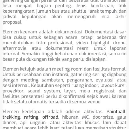
gathering dengan peserta dari beberapa titik, transportasi
bisa menjadi bagian penting. Jenis kendaraan, titik
keberangkatan, jumlah bus atau shuttle, jarak tempuh, dan
jadwal kepulangan akan memengaruhi nilai akhir
proposal.
Elemen keenam adalah dokumentasi. Dokumentasi dasar
bisa cukup untuk sebagian acara, tetapi beberapa tim
membutuhkan foto profesional, video highlight, drone,
aftermovie, atau dokumentasi resmi untuk laporan
internal. Semakin tinggi kebutuhan dokumentasi, semakin
besar pula dukungan teknis yang perlu disiapkan.
Elemen ketujuh adalah meeting room dan fasilitas formal.
Untuk perusahaan dan instansi, gathering sering digabung
dengan meeting, sambutan, pengarahan, evaluasi, atau
sesi internal. Kebutuhan seperti ruang indoor, layout kursi,
proyektor, sound system, layar, meja registrasi, dan
fasilitas presentasi perlu dikonfirmasi sejak awal karena
tidak selalu otomatis tersedia di semua venue.
Elemen kedelapan adalah add-on aktivitas.
Paintball
,
trekking
,
rafting
,
offroad
, hiburan, MC, doorprize, gala
dinner, api unggun, atau aktivitas khusus lain dapat
membuat acara lebih kuat, tetapi juga mengubah struktur