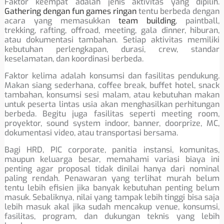
Faktor keempat adalah jenis aktivitas yang dipilih.
Gathering dengan fun games ringan
tentu berbeda dengan
acara yang memasukkan
team building
, paintball,
trekking, rafting, offroad, meeting, gala dinner, hiburan,
atau dokumentasi tambahan. Setiap aktivitas memiliki
kebutuhan perlengkapan, durasi, crew, standar
keselamatan, dan koordinasi berbeda.
Faktor kelima adalah konsumsi dan fasilitas pendukung.
Makan siang sederhana, coffee break, buffet hotel, snack
tambahan, konsumsi sesi malam, atau kebutuhan makan
untuk peserta lintas usia akan menghasilkan perhitungan
berbeda. Begitu juga fasilitas seperti meeting room,
proyektor, sound system indoor, banner, doorprize, MC,
dokumentasi video, atau transportasi bersama.
Bagi HRD, PIC corporate, panitia instansi, komunitas,
maupun keluarga besar, memahami variasi biaya ini
penting agar proposal tidak dinilai hanya dari nominal
paling rendah. Penawaran yang terlihat murah belum
tentu lebih efisien jika banyak kebutuhan penting belum
masuk. Sebaliknya, nilai yang tampak lebih tinggi bisa saja
lebih masuk akal jika sudah mencakup venue, konsumsi,
fasilitas, program, dan dukungan teknis yang lebih