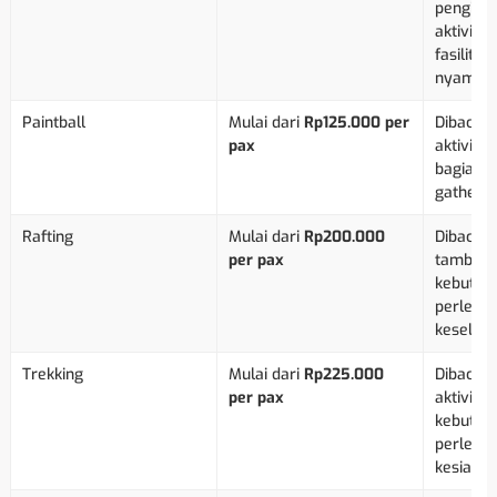
penginap
aktivitas
fasilitas
nyaman.
Paintball
Mulai dari
Rp125.000 per
Dibaca s
pax
aktivita
bagian d
gathering
Rafting
Mulai dari
Rp200.000
Dibaca s
per pax
tambaha
kebutuha
perlengk
keselam
Trekking
Mulai dari
Rp225.000
Dibaca s
per pax
aktivita
kebutuha
perlengk
kesiapan