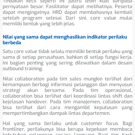
Tindakan kecil seperti ini justru lebih kuat daripada
pernyataan besar. Fasilitator dapat melihatnya. Peserta
dapat mengingatnya. HRD dapat membahasnya kembali
setelah program selesai. Dari sini, core value mulai
memiliki bentuk yang lebih jelas.
Nilai yang sama dapat menghasilkan indikator perilaku
berbeda
Satu core value tidak selalu memiliki bentuk perilaku yang
sama di setiap perusahaan, bahkan di setiap fungsi kerja.
Ini bagian penting yang sering dilewatkan dalam desain
outbound training.
Nilai collaboration pada tim sales mungkin terlihat dari
kemampuan berbagi informasi pelanggan dan menyusun
strategi akun bersama. Pada tim operasional,
collaboration bisa terlihat dari koordinasi lintas shift dan
kejelasan handover. Pada tim manajemen, collaboration
bisa terlihat dari cara mengambil keputusan yang
mempertimbangkan dampak lintas departemen.
Hal yang sama berlaku untuk customer focus. Bagi
frontliner, perilakunya bisa berupa kepekaan membaca
kebutuhan pelanggan secara langsung. Bagi tim back