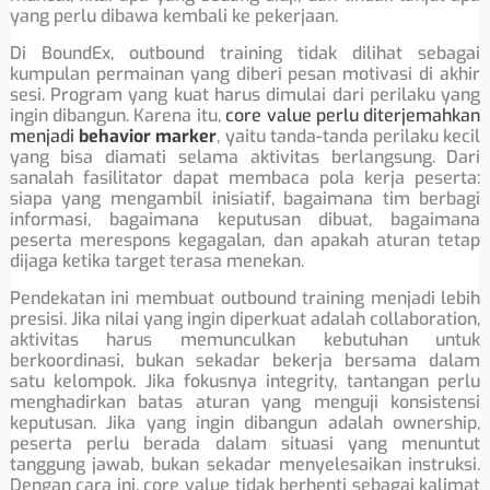
yang perlu dibawa kembali ke pekerjaan.
Di BoundEx, outbound training tidak dilihat sebagai
kumpulan permainan yang diberi pesan motivasi di akhir
sesi. Program yang kuat harus dimulai dari perilaku yang
ingin dibangun. Karena itu,
core value perlu diterjemahkan
menjadi
behavior marker
, yaitu tanda-tanda perilaku kecil
yang bisa diamati selama aktivitas berlangsung. Dari
sanalah fasilitator dapat membaca pola kerja peserta:
siapa yang mengambil inisiatif, bagaimana tim berbagi
informasi, bagaimana keputusan dibuat, bagaimana
peserta merespons kegagalan, dan apakah aturan tetap
dijaga ketika target terasa menekan.
Pendekatan ini membuat outbound training menjadi lebih
presisi. Jika nilai yang ingin diperkuat adalah collaboration,
aktivitas harus memunculkan kebutuhan untuk
berkoordinasi, bukan sekadar bekerja bersama dalam
satu kelompok. Jika fokusnya integrity, tantangan perlu
menghadirkan batas aturan yang menguji konsistensi
keputusan. Jika yang ingin dibangun adalah ownership,
peserta perlu berada dalam situasi yang menuntut
tanggung jawab, bukan sekadar menyelesaikan instruksi.
Dengan cara ini, core value tidak berhenti sebagai kalimat