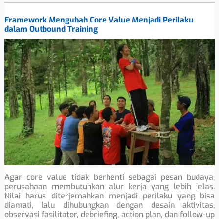
Framework Mengubah Core Value Menjadi Perilaku
dalam Outbound Training
Agar core value tidak berhenti sebagai pesan budaya,
perusahaan membutuhkan alur kerja yang lebih jelas.
Nilai harus diterjemahkan menjadi perilaku yang bisa
diamati, lalu dihubungkan dengan desain aktivitas,
observasi fasilitator, debriefing, action plan, dan follow-up