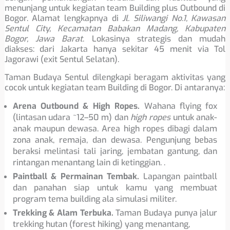
menunjang untuk kegiatan team Building plus Outbound di
Bogor. Alamat lengkapnya di
Jl. Siliwangi No.1, Kawasan
Sentul City, Kecamatan Babakan Madang, Kabupaten
Bogor, Jawa Barat
. Lokasinya strategis dan mudah
diakses: dari Jakarta hanya sekitar 45 menit via Tol
Jagorawi (exit Sentul Selatan).
Taman Budaya Sentul dilengkapi beragam aktivitas yang
cocok untuk kegiatan team Building di Bogor. Di antaranya:
Arena Outbound & High Ropes.
Wahana flying fox
(lintasan udara ~12–50 m) dan
high ropes
untuk anak-
anak maupun dewasa. Area high ropes dibagi dalam
zona anak, remaja, dan dewasa. Pengunjung bebas
beraksi melintasi tali jaring, jembatan gantung, dan
rintangan menantang lain di ketinggian. .
Paintball & Permainan Tembak.
Lapangan paintball
dan panahan siap untuk kamu yang membuat
program tema building ala simulasi militer.
Trekking & Alam Terbuka.
Taman Budaya punya jalur
trekking hutan (forest hiking) yang menantang,