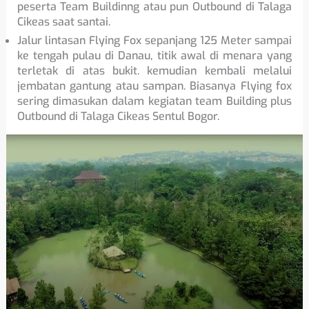
peserta Team Buildinng atau pun Outbound di Talaga
Cikeas saat santai.
Jalur lintasan Flying Fox sepanjang 125 Meter sampai
ke tengah pulau di Danau, titik awal di menara yang
terletak di atas bukit. kemudian kembali melalui
jembatan gantung atau sampan. Biasanya Flying fox
sering dimasukan dalam kegiatan team Building plus
Outbound di Talaga Cikeas Sentul Bogor.