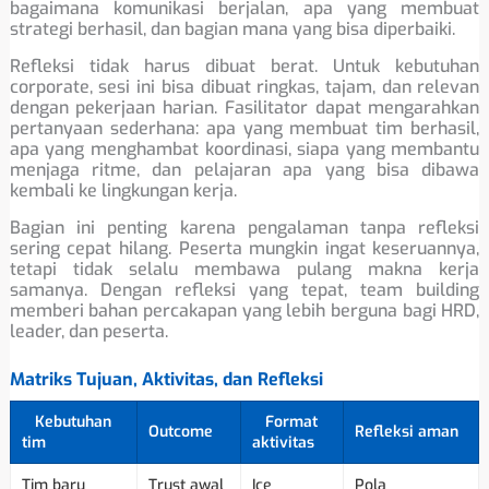
bagaimana komunikasi berjalan, apa yang membuat
strategi berhasil, dan bagian mana yang bisa diperbaiki.
Refleksi tidak harus dibuat berat. Untuk kebutuhan
corporate, sesi ini bisa dibuat ringkas, tajam, dan relevan
dengan pekerjaan harian. Fasilitator dapat mengarahkan
pertanyaan sederhana: apa yang membuat tim berhasil,
apa yang menghambat koordinasi, siapa yang membantu
menjaga ritme, dan pelajaran apa yang bisa dibawa
kembali ke lingkungan kerja.
Bagian ini penting karena pengalaman tanpa refleksi
sering cepat hilang. Peserta mungkin ingat keseruannya,
tetapi tidak selalu membawa pulang makna kerja
samanya. Dengan refleksi yang tepat, team building
memberi bahan percakapan yang lebih berguna bagi HRD,
leader, dan peserta.
Matriks Tujuan, Aktivitas, dan Refleksi
Kebutuhan
Format
Outcome
Refleksi aman
tim
aktivitas
Tim baru
Trust awal
Ice
Pola