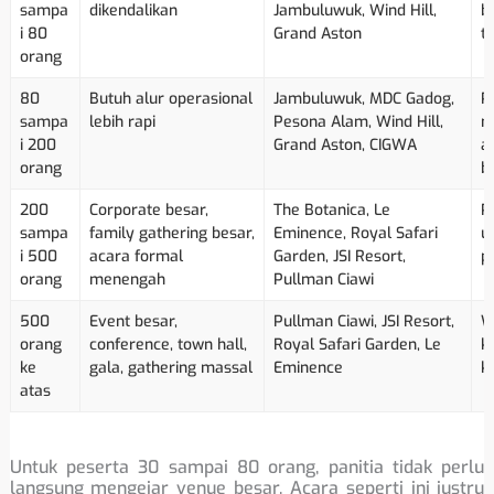
sampa
dikendalikan
Jambuluwuk, Wind Hill,
b
i 80
Grand Aston
t
orang
80
Butuh alur operasional
Jambuluwuk, MDC Gadog,
P
sampa
lebih rapi
Pesona Alam, Wind Hill,
m
i 200
Grand Aston, CIGWA
ak
orang
b
200
Corporate besar,
The Botanica, Le
P
sampa
family gathering besar,
Eminence, Royal Safari
u
i 500
acara formal
Garden, JSI Resort,
p
orang
menengah
Pullman Ciawi
500
Event besar,
Pullman Ciawi, JSI Resort,
W
orang
conference, town hall,
Royal Safari Garden, Le
k
ke
gala, gathering massal
Eminence
k
atas
Untuk peserta 30 sampai 80 orang, panitia tidak perlu
langsung mengejar venue besar. Acara seperti ini justru