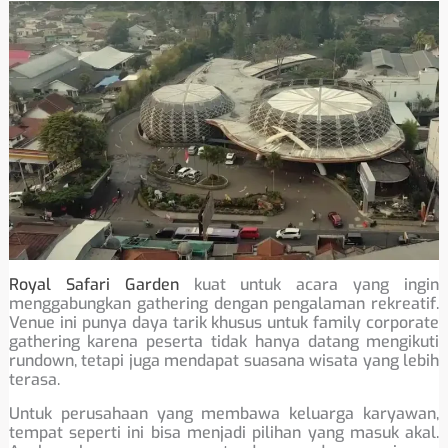
Royal Safari Garden
kuat untuk acara yang ingin
menggabungkan gathering dengan pengalaman rekreatif.
Venue ini punya daya tarik khusus untuk family corporate
gathering karena peserta tidak hanya datang mengikuti
rundown, tetapi juga mendapat suasana wisata yang lebih
terasa.
Untuk perusahaan yang membawa keluarga karyawan,
tempat seperti ini bisa menjadi pilihan yang masuk akal.