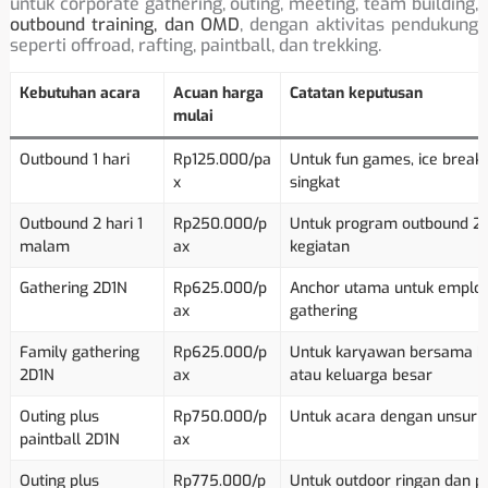
untuk corporate gathering, outing, meeting, team building,
outbound training, dan OMD
, dengan aktivitas pendukung
seperti offroad, rafting, paintball, dan trekking.
Kebutuhan acara
Acuan harga
Catatan keputusan
mulai
Outbound 1 hari
Rp125.000/pa
Untuk fun games, ice breakin
x
singkat
Outbound 2 hari 1
Rp250.000/p
Untuk program outbound 2
malam
ax
kegiatan
Gathering 2D1N
Rp625.000/p
Anchor utama untuk employ
ax
gathering
Family gathering
Rp625.000/p
Untuk karyawan bersama ke
2D1N
ax
atau keluarga besar
Outing plus
Rp750.000/p
Untuk acara dengan unsur k
paintball 2D1N
ax
Outing plus
Rp775.000/p
Untuk outdoor ringan dan 