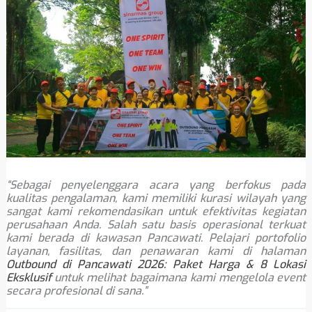
“Sebagai penyelenggara acara yang berfokus pada
kualitas pengalaman, kami memiliki kurasi wilayah yang
sangat kami rekomendasikan untuk efektivitas kegiatan
perusahaan Anda. Salah satu basis operasional terkuat
kami berada di kawasan Pancawati. Pelajari portofolio
layanan, fasilitas, dan penawaran kami di halaman
Outbound di Pancawati 2026: Paket Harga & 8 Lokasi
Eksklusif
untuk melihat bagaimana kami mengelola event
secara profesional di sana.”