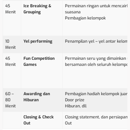
45
Ice Breaking &
Permainan ringan untuk mencairk
Menit
Grouping
suasana
Pembagian kelompok
10
Yel performing
Penampilan yel – yel antar kelom
Menit
45
Fun Competition
Permainan seru yang dimainkan s
Menit
Games
bersamaan oleh seluruh kelompo
60 –
Awarding dan
Pembagian hadiah kelompok juara
80
Hiburan
Door prize
Menit
Hiburan, dll
Closing & Check
Closing statement, dan persiapan 
Out
Out