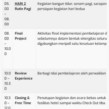
05.
HARI 2
Kegiatan bangun tidur, senam pagi, sarapan 
00
Rutin Pagi
persiapan kegiatan hari kedua
–
08.
00
08.
Final
Aktivitas final implementasi pembelajaran di 
00
Project
sebelumnya dalam bentuk sinergitas seluru
–
digabungkan menjadi satu kesatuan kelompo
10.0
0
10.0
Review
Berbagi nilai pembelajaran oleh perwakilan 
0 –
Experience
10.3
0
10.3
Closing &
Penutupan kegiatan dan acara bebas untuk 
0 –
Free Time
fasilitas hotel sampai waktu Check Out tiba.
12.0