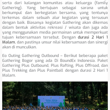
serta dari kalangan komunitas atau keluarga (family
Gathering). Yang bertujuan sebagai sarana untuk
berkumpul dan berkegiatan bersama, yang tentunya
terkemas dalam sebuah alur kegiatan yang tersusun
dengan baik. Biasanya kegiatan Gathering akan dikemas
dalam bentuk aktivitas rekreasi / wisata dan juga ada
yang menggunakan media permainan untuk memperkuat
tujuan kebersamaan tersebut. Dengan
durasi 2 Hari 1
Malam
, dan pastinya unsur nilai kebersamaan dan sinergi
akan di munculkan.
Eo Outing Gathering Outbound – Berikut beberapa paket
Gathering Bogor yang ada Di BoundEx Indonesia. Paket
Gathering Plus Outbound, Plus Rafting, Plus Offroad, dan
Plus Trekking dan Plus Paintball dengan durasi 2 Hari 1
Malam.