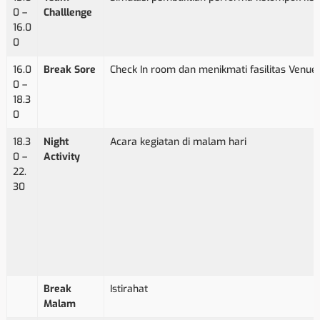
0 –
Challlenge
16.0
0
16.0
Break Sore
Check In room dan menikmati fasilitas Venue
0 –
18.3
0
18.3
Night
Acara kegiatan di malam hari
0 –
Activity
22.
30
Break
Istirahat
Malam