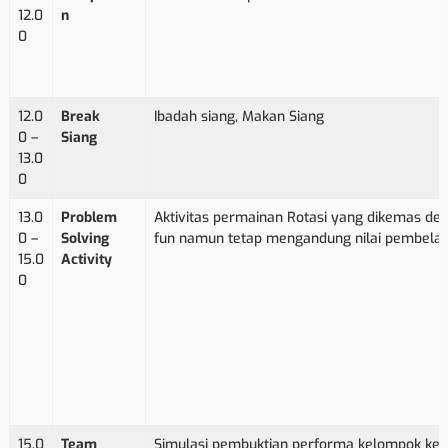
12.0
n
0
12.0
Break
Ibadah siang, Makan Siang
0 –
Siang
13.0
0
13.0
Problem
Aktivitas permainan Rotasi yang dikemas de
0 –
Solving
fun namun tetap mengandung nilai pembelaj
15.0
Activity
0
15.0
Team
Simulasi pembuktian performa kelompok keci