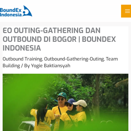
Skip
EO OUTING-GATHERING DAN
to
OUTBOUND DI BOGOR | BOUNDEX
content
INDONESIA
Outbound Training
,
Outbound-Gathering-Outing
,
Team
Building
/ By
Yogie Baktiansyah