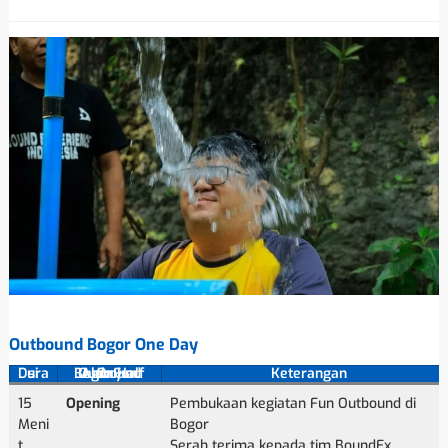
Outbound Bogor One Day
Durasi
Alur Fun Outbound Bogor Half Day
Keterangan
15
Opening
Pembukaan kegiatan Fun Outbound di
Meni
Bogor
t
Serah terima kepada tim BoundEx