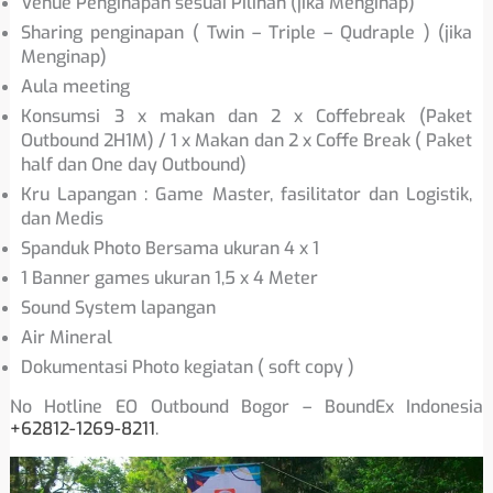
Venue Penginapan sesuai Pilihan (jika Menginap)
Sharing penginapan ( Twin – Triple – Qudraple ) (jika
Menginap)
Aula meeting
Konsumsi 3 x makan dan 2 x Coffebreak (Paket
Outbound 2H1M) / 1 x Makan dan 2 x Coffe Break ( Paket
half dan One day Outbound)
Kru Lapangan : Game Master, fasilitator dan Logistik,
dan Medis
Spanduk Photo Bersama ukuran 4 x 1
1 Banner games ukuran 1,5 x 4 Meter
Sound System lapangan
Air Mineral
Dokumentasi Photo kegiatan ( soft copy )
No Hotline EO Outbound Bogor – BoundEx Indonesia
+62812-1269-8211
.