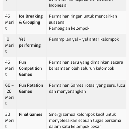
Indonesia
45
Ice Breaking
Permainan ringan untuk mencairkan
Meni
& Grouping
suasana
t
Pembagian kelompok
10
Yel
Penampilan yel – yel antar kelompok
Meni
performing
t
45
Fun
Permainan seru yang dimainkan secara
Meni
Competition
bersamaan oleh seluruh kelompok
t
Games
60 –
Fun Rotation
Permainan Games rotasi yang seru, lucu
120
Games
dan menyenangkan
Meni
t
30
Final Games
Sinergi semua kelompok kecil untuk
Meni
menyelesaikan sebuah tugas bersama
t
dalam satu kelompok besar