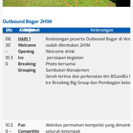
Outbound Bogor 2H1M
Waktu
Alur Paket Outbound Bogor 2H1M
Keterangan
08.
HARI 1
Kedatangan peserta Outbound Bogor di Venu
30
Welcome
sudah ditentukan 2H1M
–
Opening
Welcome drink
10.3
Ice
persiapan kegiatan
0
Breaking
Photo bersama
Grouping
Sambutan Manajemen
Serah terima dan perkenalan tim BOundEx In
Ice Breaking Big Group dan Pembagian kelom
10.3
Fun
Aktivitas permainan kompetisi yang dimainka
0 –
Competitio
seluruh kelompok