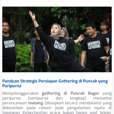
Panduan Strategis Persiapan Gathering di Puncak yang
Paripurna
Menyelenggarakan
gathering di Puncak Bogor
yang
paripurna (sempurna dan lengkap) menuntut
perencanaan
matang
(disiapkan secara mendalam) yang
didasarkan pada rekam jejak pengalaman nyata di
lapangan. Keberhasilan acara bukan hanya soal teknis,