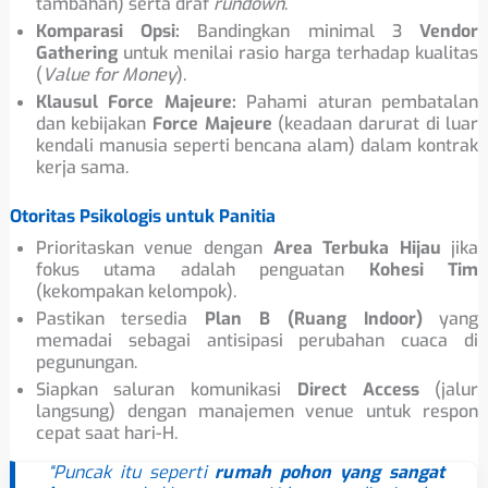
tambahan) serta draf
rundown
.
Komparasi Opsi:
Bandingkan minimal 3
Vendor
Gathering
untuk menilai rasio harga terhadap kualitas
(
Value for Money
).
Klausul Force Majeure:
Pahami aturan pembatalan
dan kebijakan
Force Majeure
(keadaan darurat di luar
kendali manusia seperti bencana alam) dalam kontrak
kerja sama.
Otoritas Psikologis untuk Panitia
Prioritaskan venue dengan
Area Terbuka Hijau
jika
fokus utama adalah penguatan
Kohesi Tim
(kekompakan kelompok).
Pastikan tersedia
Plan B (Ruang Indoor)
yang
memadai sebagai antisipasi perubahan cuaca di
pegunungan.
Siapkan saluran komunikasi
Direct Access
(jalur
langsung) dengan manajemen venue untuk respon
cepat saat hari-H.
“Puncak itu seperti
rumah pohon yang sangat