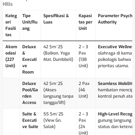
Hills
Kateg
Tipe
Spesifikasi &
Kapasi
Parameter Psychol
ori
Unit/Ru
Luas
tas per
Authority
Fasili
ang
Unit
tas
Akom
Deluxe
42 $m^2$
2 – 3
Executive Wellness
odasi
&
(Balkon, Yoga
Pax
olahraga di kama
(227
Executi
Mat, Dumbbell)
(138
psikologis bahwa 
Unit)
ve
Unit)
prioritas utama.
Room
Deluxe
42 $m^2$
2 Pax
Seamless Mobility:
Pool/Ga
(Akses
(46
hambatan mencipt
rden
langsung tanpa
Unit)
kontrol penuh atas
Access
tangga/lift)
Suite &
55 $m^2$
2 – 3
High-Level Recogni
Executi
(View Gn.
Pax
gunung langsung m
ve Suite
Salak)
(24
status dan ketenan
Unit)