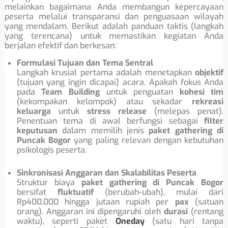
melainkan bagaimana Anda membangun kepercayaan
peserta melalui transparansi dan penguasaan wilayah
yang mendalam. Berikut adalah panduan taktis (langkah
yang terencana) untuk memastikan kegiatan Anda
berjalan efektif dan berkesan:
Formulasi Tujuan dan Tema Sentral
Langkah krusial pertama adalah menetapkan
objektif
(tujuan yang ingin dicapai) acara. Apakah fokus Anda
pada
Team Building
untuk penguatan
kohesi tim
(kekompakan kelompok) atau sekadar
rekreasi
keluarga
untuk
stress release
(melepas penat).
Penentuan tema di awal berfungsi sebagai
filter
keputusan
dalam memilih jenis
paket gathering di
Puncak Bogor
yang paling relevan dengan kebutuhan
psikologis peserta.
Sinkronisasi Anggaran dan Skalabilitas Peserta
Struktur biaya
paket gathering di Puncak Bogor
bersifat
fluktuatif
(berubah-ubah), mulai dari
Rp400.000 hingga jutaan rupiah per
pax
(satuan
orang). Anggaran ini dipengaruhi oleh
durasi
(rentang
waktu), seperti paket
Oneday
(satu hari tanpa