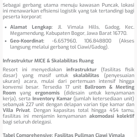
Sebagai gerbang utama menuju kawasan Puncak, lokasi
ini menawarkan efisiensi logistik yang tak tertandingi bagi
peserta korporat:
Alamat Lengkap:
Jl. Vimala Hills, Gadog, Kec.
Megamendung, Kabupaten Bogor, Jawa Barat 16770.
Geo-Koordinat:
-6.657960, 106.848800 (Akses
langsung melalui gerbang tol Ciawi/Gadog).
Infrastruktur MICE & Skalabilitas Ruang
Resort ini menyediakan
infrastruktur
(fasilitas fisik
dasar) yang masif untuk
skalabilitas
(penyesuaian
ukuran) acara, mulai dari pertemuan intensif hingga
konvensi besar. Tersedia 17 unit
Ballroom & Meeting
Room
yang
ergonomis
(didesain untuk kenyamanan
kerja), serta
Inventory Kamar
(jumlah ketersediaan unit)
sebanyak 227 unit dengan delapan varian tipe kamar dan
Villa Privat
. Dengan kapasitas total hingga 454 tamu,
fasilitas ini menjamin kenyamanan
akomodasi kolektif
bagi seluruh delegasi.
Tabel Comprehensive: Fasilitas Pullman Ciawi Vimala