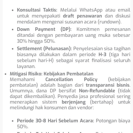
Konsultasi Taktis:
Melalui WhatsApp atau email
untuk menyepakati
draft penawaran
dan diskusi
mendalam mengenai susunan acara (rundown).
Down Payment (DP):
Komitmen pemesanan
ditandai dengan pembayaran uang muka sebesar
30% hingga 50%.
Settlement (Pelunasan):
Penyelesaian sisa tagihan
biasanya dilakukan dalam periode
H-3
(tiga hari
sebelum hari-H) sebagai syarat finalisasi seluruh
layanan.
Mitigasi Risiko: Kebijakan Pembatalan
Memahami
Cancellation Policy
(kebijakan
pembatalan) adalah bagian dari
transparansi bisnis
.
Umumnya, dana DP bersifat
Non-Refundable
(tidak
dapat dikembalikan). Penyedia jasa profesional sering
menerapkan sistem
berjenjang
(bertahap) untuk
melindungi hak konsumen dan vendor:
Periode 30-8 Hari Sebelum Acara:
Potongan biaya
50%.