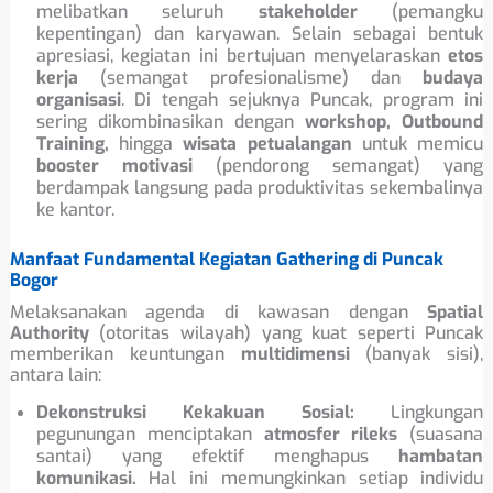
melibatkan seluruh
stakeholder
(pemangku
kepentingan) dan karyawan. Selain sebagai bentuk
apresiasi, kegiatan ini bertujuan menyelaraskan
etos
kerja
(semangat profesionalisme) dan
budaya
organisasi
. Di tengah sejuknya Puncak, program ini
sering dikombinasikan dengan
workshop, Outbound
Training,
hingga
wisata petualangan
untuk memicu
booster motivasi
(pendorong semangat) yang
berdampak langsung pada produktivitas sekembalinya
ke kantor.
Manfaat Fundamental Kegiatan Gathering di Puncak
Bogor
Melaksanakan agenda di kawasan dengan
Spatial
Authority
(otoritas wilayah) yang kuat seperti Puncak
memberikan keuntungan
multidimensi
(banyak sisi),
antara lain:
Dekonstruksi Kekakuan Sosial:
Lingkungan
pegunungan menciptakan
atmosfer rileks
(suasana
santai) yang efektif menghapus
hambatan
komunikasi.
Hal ini memungkinkan setiap individu