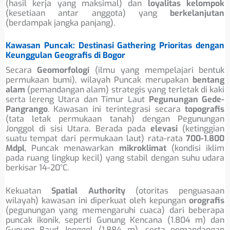
(hasil kerja yang maksimal) dan
loyalitas kelompok
(kesetiaan antar anggota) yang
berkelanjutan
(berdampak jangka panjang).
Kawasan Puncak: Destinasi Gathering Prioritas dengan
Keunggulan Geografis di Bogor
Secara
Geomorfologi
(ilmu yang mempelajari bentuk
permukaan bumi), wilayah Puncak merupakan
bentang
alam
(pemandangan alam) strategis yang terletak di kaki
serta lereng Utara dan Timur Laut
Pegunungan Gede-
Pangrango
. Kawasan ini terintegrasi secara
topografis
(tata letak permukaan tanah) dengan Pegunungan
Jonggol di sisi Utara. Berada pada
elevasi
(ketinggian
suatu tempat dari permukaan laut) rata-rata
700-1.800
Mdpl
, Puncak menawarkan
mikroklimat
(kondisi iklim
pada ruang lingkup kecil) yang stabil dengan suhu udara
berkisar 14-20°C.
Kekuatan
Spatial Authority
(otoritas penguasaan
wilayah) kawasan ini diperkuat oleh kepungan
orografis
(pegunungan yang memengaruhi cuaca) dari beberapa
puncak ikonik, seperti Gunung Kencana (1.804 m) dan
Gunung Baud Jonggol (1.884 m), serta pemandangan