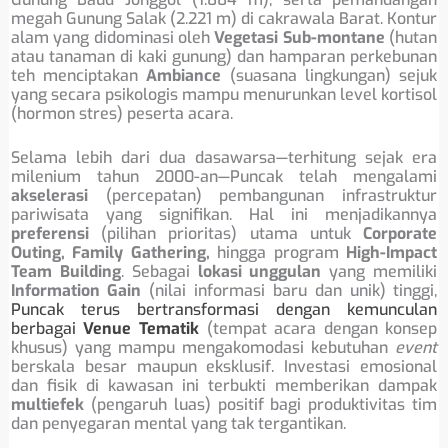
megah Gunung Salak (2.221 m) di cakrawala Barat. Kontur
alam yang didominasi oleh
Vegetasi Sub-montane
(hutan
atau tanaman di kaki gunung) dan hamparan perkebunan
teh menciptakan
Ambiance
(suasana lingkungan) sejuk
yang secara psikologis mampu menurunkan level kortisol
(hormon stres) peserta acara.
Selama lebih dari dua dasawarsa—terhitung sejak era
milenium tahun 2000-an—Puncak telah mengalami
akselerasi
(percepatan) pembangunan infrastruktur
pariwisata yang signifikan. Hal ini menjadikannya
preferensi
(pilihan prioritas) utama untuk
Corporate
Outing, Family Gathering,
hingga program
High-Impact
Team Building
. Sebagai
lokasi unggulan
yang memiliki
Information Gain
(nilai informasi baru dan unik) tinggi,
Puncak terus bertransformasi dengan kemunculan
berbagai
Venue Tematik
(tempat acara dengan konsep
khusus) yang mampu mengakomodasi kebutuhan
event
berskala besar maupun eksklusif. Investasi emosional
dan fisik di kawasan ini terbukti memberikan dampak
multiefek
(pengaruh luas) positif bagi produktivitas tim
dan penyegaran mental yang tak tergantikan.