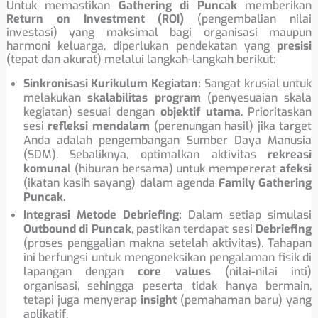
Untuk memastikan
Gathering di Puncak
memberikan
Return on Investment (ROI)
(pengembalian nilai
investasi) yang maksimal bagi organisasi maupun
harmoni keluarga, diperlukan pendekatan yang
presisi
(tepat dan akurat) melalui langkah-langkah berikut:
Sinkronisasi Kurikulum Kegiatan:
Sangat krusial untuk
melakukan
skalabilitas program
(penyesuaian skala
kegiatan) sesuai dengan
objektif utama
. Prioritaskan
sesi
refleksi mendalam
(perenungan hasil) jika target
Anda adalah pengembangan Sumber Daya Manusia
(SDM). Sebaliknya, optimalkan aktivitas
rekreasi
komuna
l (hiburan bersama) untuk mempererat
afeksi
(ikatan kasih sayang) dalam agenda
Family Gathering
Puncak.
Integrasi Metode Debriefing:
Dalam setiap simulasi
Outbound di Puncak
, pastikan terdapat sesi
Debriefing
(proses penggalian makna setelah aktivitas). Tahapan
ini berfungsi untuk mengoneksikan pengalaman fisik di
lapangan dengan
core values
(nilai-nilai inti)
organisasi, sehingga peserta tidak hanya bermain,
tetapi juga menyerap
insight
(pemahaman baru) yang
aplikatif.