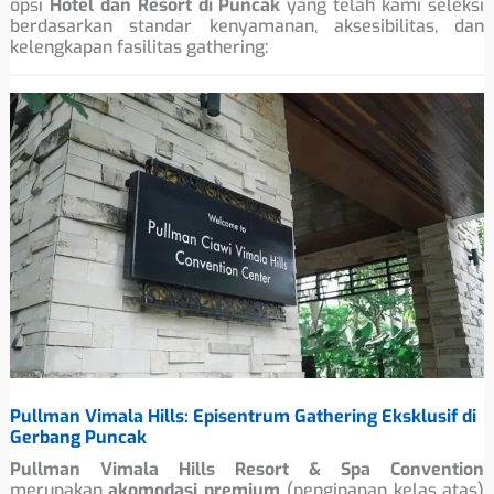
opsi
Hotel dan Resort di Puncak
yang telah kami seleksi
berdasarkan standar kenyamanan, aksesibilitas, dan
kelengkapan fasilitas gathering:
Pullman Vimala Hills: Episentrum Gathering Eksklusif di
Gerbang Puncak
Pullman Vimala Hills Resort & Spa Convention
merupakan
akomodasi premium
(penginapan kelas atas)