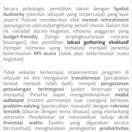
Secara psikologis, pemilihan lokasi dengan
Spatial
Authority
(otoritas wilayah yang terpercaya) yang kuat
seperti Puncak memberikan efek
mental refreshment
(penyegaran pikiran/penghilang penat) instan. Dalam hal
ini, variabel durasi kegiatan, efisiensi anggaran yang
budget-friendly
(harga terjangkau/sesuai rencana
keuangan), dan pemilihan
lokasi gathering eksklusif
(tempat istimewa yang terbatas) menjadi penentu
keberhasilan
KPI acara
(tolok ukur keberhasilan suatu
kegiatan).
Tidak sekadar berkumpul, implementasi program di
wilayah ini kini mengalami
transformasi
(perubahan
bentuk menjadi lebih baik) menjadi
pengalaman
petualangan terintegrasi
(paket keseruan yang
menyatu). Peserta dapat mengombinasikan
modul
outbound
(materi permainan luar ruangan) berbasis
problem-solving
(pemecahan masalah) dengan
rekreasi
tematik
(liburan dengan tema khusus) yang menantang
adrenalin. Pendekatan ini memastikan setiap detik
investasi waktu
(waktu yang digunakan secara
bermanfaat) menghasilkan peningkatan
produktivitas