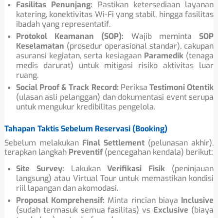
Fasilitas Penunjang:
Pastikan ketersediaan layanan
katering, konektivitas Wi-Fi yang stabil, hingga fasilitas
ibadah yang representatif.
Protokol Keamanan (SOP):
Wajib meminta
SOP
Keselamatan
(prosedur operasional standar), cakupan
asuransi kegiatan, serta kesiagaan
Paramedik
(tenaga
medis darurat) untuk mitigasi risiko aktivitas luar
ruang.
Social Proof & Track Record:
Periksa
Testimoni Otentik
(ulasan asli pelanggan) dan dokumentasi event serupa
untuk mengukur kredibilitas pengelola.
Tahapan Taktis Sebelum Reservasi (Booking)
Sebelum melakukan
Final Settlement
(pelunasan akhir),
terapkan langkah
Preventif
(pencegahan kendala) berikut:
Site Survey:
Lakukan
Verifikasi Fisik
(peninjauan
langsung) atau Virtual Tour untuk memastikan kondisi
riil lapangan dan akomodasi.
Proposal Komprehensif:
Minta rincian biaya
Inclusive
(sudah termasuk semua fasilitas) vs
Exclusive
(biaya