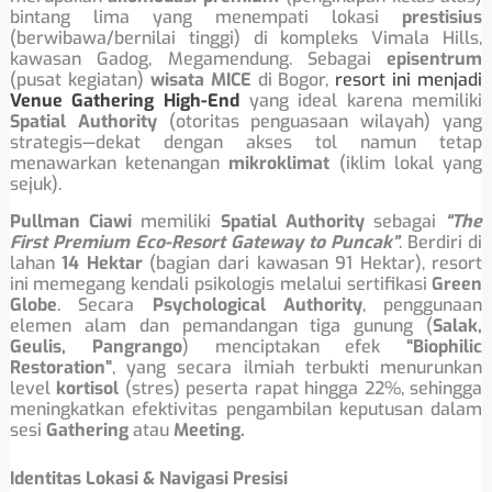
bintang lima yang menempati lokasi
prestisius
(berwibawa/bernilai tinggi) di kompleks Vimala Hills,
kawasan Gadog, Megamendung. Sebagai
episentrum
(pusat kegiatan)
wisata MICE
di Bogor,
resort ini menjadi
Venue Gathering High-End
yang ideal karena memiliki
Spatial Authority
(otoritas penguasaan wilayah) yang
strategis—dekat dengan akses tol namun tetap
menawarkan ketenangan
mikroklimat
(iklim lokal yang
sejuk).
Pullman Ciawi
memiliki
Spatial Authority
sebagai
“The
First Premium Eco-Resort Gateway to Puncak”
. Berdiri di
lahan
14 Hektar
(bagian dari kawasan 91 Hektar), resort
ini memegang kendali psikologis melalui sertifikasi
Green
Globe
. Secara
Psychological Authority
, penggunaan
elemen alam dan pemandangan tiga gunung (
Salak,
Geulis, Pangrango
) menciptakan efek
“Biophilic
Restoration”
, yang secara ilmiah terbukti menurunkan
level
kortisol
(stres) peserta rapat hingga 22%, sehingga
meningkatkan efektivitas pengambilan keputusan dalam
sesi
Gathering
atau
Meeting.
Identitas Lokasi & Navigasi Presisi