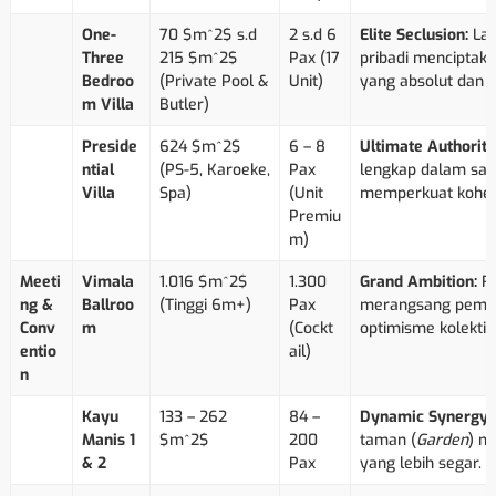
One-
70 $m^2$ s.d
2 s.d 6
Elite Seclusion:
Lay
Three
215 $m^2$
Pax (17
pribadi menciptaka
Bedroo
(Private Pool &
Unit)
yang absolut dan ek
m Villa
Butler)
Preside
624 $m^2$
6 – 8
Ultimate Authority
ntial
(PS-5, Karoeke,
Pax
lengkap dalam sat
Villa
Spa)
(Unit
memperkuat kohesi 
Premiu
m)
Meeti
Vimala
1.016 $m^2$
1.300
Grand Ambition:
Ru
ng &
Ballroo
(Tinggi 6m+)
Pax
merangsang pemiki
Conv
m
(Cockt
optimisme kolektif
entio
ail)
n
Kayu
133 – 262
84 –
Dynamic Synergy:
Manis 1
$m^2$
200
taman (
Garden
) m
& 2
Pax
yang lebih segar.