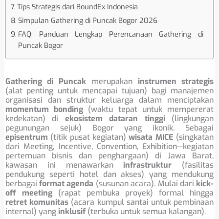
Tips Strategis dari BoundEx Indonesia
Simpulan Gathering di Puncak Bogor 2026
FAQ: Panduan Lengkap Perencanaan Gathering di
Puncak Bogor
Gathering di Puncak
merupakan
instrumen strategis
(alat penting untuk mencapai tujuan) bagi manajemen
organisasi dan struktur keluarga dalam menciptakan
momentum bonding
(waktu tepat untuk mempererat
kedekatan) di
ekosistem dataran tinggi
(lingkungan
pegunungan sejuk) Bogor yang ikonik. Sebagai
episentrum
(titik pusat kegiatan)
wisata MICE
(singkatan
dari Meeting, Incentive, Convention, Exhibition—kegiatan
pertemuan bisnis dan penghargaan) di Jawa Barat,
kawasan ini menawarkan
infrastruktur
(fasilitas
pendukung seperti hotel dan akses) yang mendukung
berbagai
format agenda
(susunan acara). Mulai dari
kick-
off meeting
(rapat pembuka proyek) formal hingga
retret komunitas
(acara kumpul santai untuk pembinaan
internal) yang
inklusif
(terbuka untuk semua kalangan).