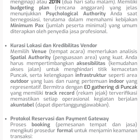
menginap) atau
2D1N
(dua hari satu malam). Memiliki
budgeting plan
(rencana anggaran) yang jelas
menunjukkan
Psychological Authority
Anda saat
bernegosiasi, terutama dalam memahami kebijakan
Minimum Pax
(jumlah peserta minimal) yang umum
diterapkan oleh penyedia jasa profesional.
Kurasi Lokasi dan Kredibilitas Vendor
Memilih
Venue
(tempat acara) memerlukan analisis
Spatial Authority
(penguasaan area) yang kuat. Anda
harus mempertimbangkan
aksesibilitas
(kemudahan
akses jalan) untuk menghindari titik kemacetan
Puncak, serta kelengkapan
infrastruktur
seperti area
outdoor
yang luas dan ruang pertemuan
indoor
yang
representatif. Bermitra dengan
EO gathering di Puncak
yang memiliki
track record
(rekam jejak) terverifikasi
memastikan setiap operasional kegiatan berjalan
akuntabel
(dapat dipertanggungjawabkan).
Protokol Reservasi dan Payment Gateway
Proses
booking
(pemesanan tempat dan jasa)
mengikuti prosedur
formal
untuk menjamin keamanan
transaksi: