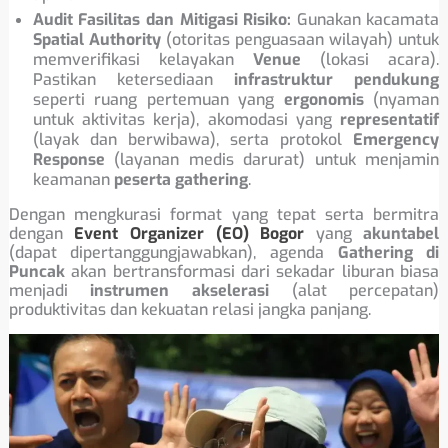
Audit Fasilitas dan Mitigasi Risiko:
Gunakan kacamata
Spatial Authority
(otoritas penguasaan wilayah) untuk
memverifikasi kelayakan
Venue
(lokasi acara).
Pastikan ketersediaan
infrastruktur pendukung
seperti ruang pertemuan yang
ergonomis
(nyaman
untuk aktivitas kerja), akomodasi yang
representatif
(layak dan berwibawa), serta protokol
Emergency
Response
(layanan medis darurat) untuk menjamin
keamanan
peserta gathering
.
Dengan mengkurasi format yang tepat serta bermitra
dengan
Event Organizer (EO) Bogor
yang
akuntabel
(dapat dipertanggungjawabkan), agenda
Gathering di
Puncak
akan bertransformasi dari sekadar liburan biasa
menjadi
instrumen akselerasi
(alat percepatan)
produktivitas dan kekuatan relasi jangka panjang.