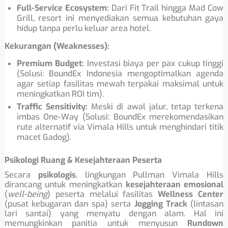
Full-Service Ecosystem:
Dari Fit Trail hingga Mad Cow
Grill, resort ini menyediakan semua kebutuhan gaya
hidup tanpa perlu keluar area hotel.
Kekurangan (Weaknesses):
Premium Budget:
Investasi biaya per pax cukup tinggi
(Solusi: BoundEx Indonesia mengoptimalkan agenda
agar setiap fasilitas mewah terpakai maksimal untuk
meningkatkan ROI tim).
Traffic Sensitivity:
Meski di awal jalur, tetap terkena
imbas One-Way (Solusi: BoundEx merekomendasikan
rute alternatif via Vimala Hills untuk menghindari titik
macet Gadog).
Psikologi Ruang & Kesejahteraan Peserta
Secara
psikologis
, lingkungan Pullman Vimala Hills
dirancang untuk meningkatkan
kesejahteraan emosional
(
well-being
) peserta melalui fasilitas
Wellness Center
(pusat kebugaran dan spa) serta
Jogging Track
(lintasan
lari santai) yang menyatu dengan alam. Hal ini
memungkinkan panitia untuk menyusun
Rundown