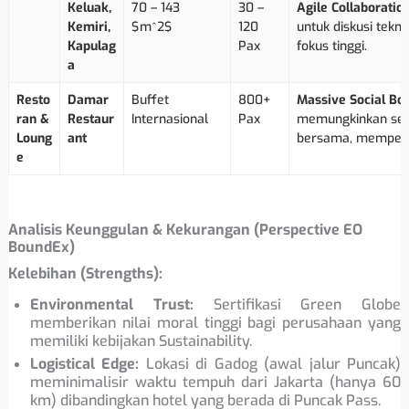
Keluak,
70 – 143
30 –
Agile Collaboration
Kemiri,
$m^2$
120
untuk diskusi tek
Kapulag
Pax
fokus tinggi.
a
Resto
Damar
Buffet
800+
Massive Social Bon
ran &
Restaur
Internasional
Pax
memungkinkan sel
Loung
ant
bersama, memperk
e
Analisis Keunggulan & Kekurangan (Perspective EO
BoundEx)
Kelebihan (Strengths):
Environmental Trust:
Sertifikasi Green Globe
memberikan nilai moral tinggi bagi perusahaan yang
memiliki kebijakan Sustainability.
Logistical Edge:
Lokasi di Gadog (awal jalur Puncak)
meminimalisir waktu tempuh dari Jakarta (hanya 60
km) dibandingkan hotel yang berada di Puncak Pass.