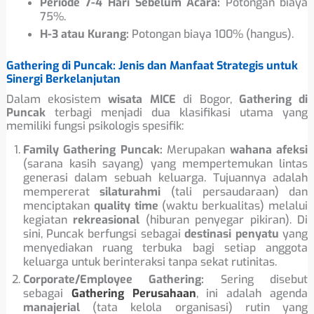
Periode 7-4 Hari Sebelum Acara:
Potongan biaya
75%.
H-3 atau Kurang:
Potongan biaya 100% (hangus).
Gathering di Puncak: Jenis dan Manfaat Strategis untuk
Sinergi Berkelanjutan
Dalam ekosistem
wisata MICE
di Bogor,
Gathering di
Puncak
terbagi menjadi dua klasifikasi utama yang
memiliki fungsi psikologis spesifik:
Family Gathering Puncak:
Merupakan
wahana afeksi
(sarana kasih sayang) yang mempertemukan lintas
generasi dalam sebuah keluarga. Tujuannya adalah
mempererat
silaturahmi
(tali persaudaraan) dan
menciptakan
quality time
(waktu berkualitas) melalui
kegiatan
rekreasional
(hiburan penyegar pikiran). Di
sini, Puncak berfungsi sebagai
destinasi penyatu
yang
menyediakan ruang terbuka bagi setiap anggota
keluarga untuk berinteraksi tanpa sekat rutinitas.
Corporate/Employee Gathering:
Sering disebut
sebagai
Gathering Perusahaan
, ini adalah agenda
manajerial
(tata kelola organisasi) rutin yang