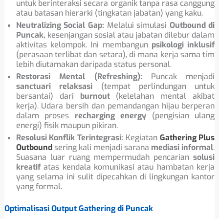
untuk berinteraksi secara organik tanpa rasa canggung
atau batasan hierarki (tingkatan jabatan) yang kaku.
Neutralizing Social Gap:
Melalui simulasi
Outbound di
Puncak,
kesenjangan sosial atau jabatan dilebur dalam
aktivitas kelompok. Ini membangun
psikologi inklusif
(perasaan terlibat dan setara), di mana kerja sama tim
lebih diutamakan daripada status personal.
Restorasi Mental (Refreshing):
Puncak menjadi
sanctuari relaksasi
(tempat perlindungan untuk
bersantai) dari
burnout
(kelelahan mental akibat
kerja). Udara bersih dan pemandangan hijau berperan
dalam proses
recharging energy
(pengisian ulang
energi) fisik maupun pikiran.
Resolusi Konflik Terintegrasi:
Kegiatan
Gathering Plus
Outbound
sering kali menjadi sarana
mediasi informal
.
Suasana luar ruang mempermudah pencarian
solusi
kreatif
atas kendala komunikasi atau hambatan kerja
yang selama ini sulit dipecahkan di lingkungan kantor
yang formal.
Optimalisasi Output Gathering di Puncak