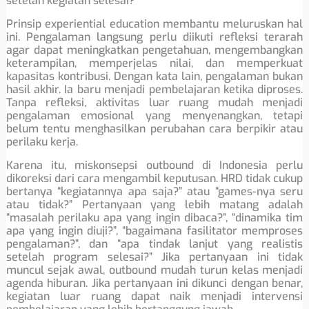
setelah kegiatan selesai?
Prinsip experiential education membantu meluruskan hal
ini. Pengalaman langsung perlu diikuti refleksi terarah
agar dapat meningkatkan pengetahuan, mengembangkan
keterampilan, memperjelas nilai, dan memperkuat
kapasitas kontribusi. Dengan kata lain, pengalaman bukan
hasil akhir. Ia baru menjadi pembelajaran ketika diproses.
Tanpa refleksi, aktivitas luar ruang mudah menjadi
pengalaman emosional yang menyenangkan, tetapi
belum tentu menghasilkan perubahan cara berpikir atau
perilaku kerja.
Karena itu, miskonsepsi outbound di Indonesia perlu
dikoreksi dari cara mengambil keputusan. HRD tidak cukup
bertanya “kegiatannya apa saja?” atau “games-nya seru
atau tidak?” Pertanyaan yang lebih matang adalah
“masalah perilaku apa yang ingin dibaca?”, “dinamika tim
apa yang ingin diuji?”, “bagaimana fasilitator memproses
pengalaman?”, dan “apa tindak lanjut yang realistis
setelah program selesai?” Jika pertanyaan ini tidak
muncul sejak awal, outbound mudah turun kelas menjadi
agenda hiburan. Jika pertanyaan ini dikunci dengan benar,
kegiatan luar ruang dapat naik menjadi intervensi