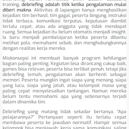
training,
debriefing adalah titik ketika pengalaman mulai
diberi makna
. Aktivitas di lapangan hanya menghasilkan
kejadian: tim berhasil, tim gagal, peserta bingung, instruksi
tidak terbaca, komunikasi terputus, keputusan diambil
terlalu cepat, atau ada anggota yang tidak mendapat
ruang. Semua kejadian itu belum otomatis menjadi insight.
Ia baru menjadi pembelajaran ketika peserta dibantu
melihat pola, memahami sebab, dan menghubungkannya
dengan realitas kerja mereka.
Miskonsepsi ini membuat banyak program kehilangan
bagian paling penting. Kegiatan bisa dirancang cukup baik,
games bisa relevan, peserta bisa terlibat penuh, tetapi jika
debriefing lemah, pengalaman akan berhenti sebagai
memori. Peserta mungkin ingat siapa yang menang, siapa
yang lucu, siapa yang jatuh, atau kelompok mana yang
paling cepat menyelesaikan tantangan. Namun mereka
belum tentu memahami apa yang sebenarnya terjadi
dalam dinamika tim.
Debriefing yang matang tidak sekadar bertanya, “Apa
pelajarannya?” Pertanyaan seperti itu terlalu cepat
membawa peserta ke jawaban normatif. Hampir semua
kelompok bisa menjawab: kerja sama, komunikasi, saling