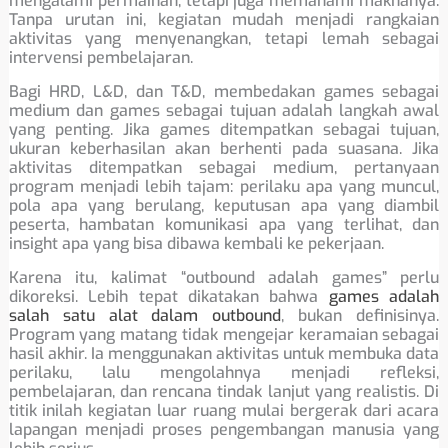
mengalami permainan, tetapi juga memahami maknanya.
Tanpa urutan ini, kegiatan mudah menjadi rangkaian
aktivitas yang menyenangkan, tetapi lemah sebagai
intervensi pembelajaran.
Bagi HRD, L&D, dan T&D, membedakan games sebagai
medium dan games sebagai tujuan adalah langkah awal
yang penting. Jika games ditempatkan sebagai tujuan,
ukuran keberhasilan akan berhenti pada suasana. Jika
aktivitas ditempatkan sebagai medium, pertanyaan
program menjadi lebih tajam: perilaku apa yang muncul,
pola apa yang berulang, keputusan apa yang diambil
peserta, hambatan komunikasi apa yang terlihat, dan
insight apa yang bisa dibawa kembali ke pekerjaan.
Karena itu, kalimat “outbound adalah games” perlu
dikoreksi. Lebih tepat dikatakan bahwa
games adalah
salah satu alat dalam outbound
, bukan definisinya.
Program yang matang tidak mengejar keramaian sebagai
hasil akhir. Ia menggunakan aktivitas untuk membuka data
perilaku, lalu mengolahnya menjadi refleksi,
pembelajaran, dan rencana tindak lanjut yang realistis. Di
titik inilah kegiatan luar ruang mulai bergerak dari acara
lapangan menjadi proses pengembangan manusia yang