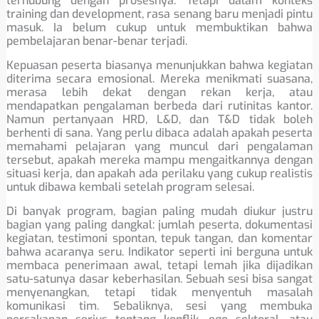
terhubung dengan prosesnya. Tetapi dalam konteks
training dan development, rasa senang baru menjadi pintu
masuk. Ia belum cukup untuk membuktikan bahwa
pembelajaran benar-benar terjadi.
Kepuasan peserta biasanya menunjukkan bahwa kegiatan
diterima secara emosional. Mereka menikmati suasana,
merasa lebih dekat dengan rekan kerja, atau
mendapatkan pengalaman berbeda dari rutinitas kantor.
Namun pertanyaan HRD, L&D, dan T&D tidak boleh
berhenti di sana. Yang perlu dibaca adalah apakah peserta
memahami pelajaran yang muncul dari pengalaman
tersebut, apakah mereka mampu mengaitkannya dengan
situasi kerja, dan apakah ada perilaku yang cukup realistis
untuk dibawa kembali setelah program selesai.
Di banyak program, bagian paling mudah diukur justru
bagian yang paling dangkal: jumlah peserta, dokumentasi
kegiatan, testimoni spontan, tepuk tangan, dan komentar
bahwa acaranya seru. Indikator seperti ini berguna untuk
membaca penerimaan awal, tetapi lemah jika dijadikan
satu-satunya dasar keberhasilan. Sebuah sesi bisa sangat
menyenangkan, tetapi tidak menyentuh masalah
komunikasi tim. Sebaliknya, sesi yang membuka