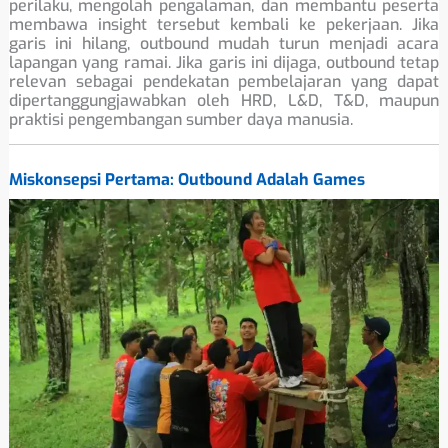
perilaku, mengolah pengalaman, dan membantu peserta
membawa insight tersebut kembali ke pekerjaan. Jika
garis ini hilang, outbound mudah turun menjadi acara
lapangan yang ramai. Jika garis ini dijaga, outbound tetap
relevan sebagai pendekatan pembelajaran yang dapat
dipertanggungjawabkan oleh HRD, L&D, T&D, maupun
praktisi pengembangan sumber daya manusia.
Miskonsepsi Pertama: Outbound Adalah Games