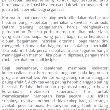
percakapan serius tentang konflik, ego sektoral, atau
lemahnya koordinasi bisa terasa tidak selalu ringan, tetapi
justru lebih bernilai bagi organisasi.
Karena itu, outbound training perlu dibedakan dari acara
hiburan yang kebetulan memakai aktivitas kelompok.
Dalam training, pengalaman harus menghasilkan
pemahaman. Peserta perlu mampu melihat pola: siapa
yang dominan, siapa yang pasif, bagaimana keputusan
dibuat, bagaimana instruksi diterima, bagaimana tim
mengelola tekanan, dan bagaimana kesalahan diperbaiki.
Jika pola ini tidak pernah dibahas, maka kegiatan hanya
meninggalkan memori. Jika pola ini diproses, pengalaman
mulai berubah menjadi insight.
Bagi perusahaan, kesalahan membaca indikator
keberhasilan bisa berdampak langsung pada keputusan
program berikutnya. Vendor yang paling ramai dianggap
paling efektif. Aktivitas yang paling heboh dianggap paling
berhasil. Padahal kebutuhan organisasi mungkin bukan
keramaian, melainkan keberanian tim untuk
membicarakan hambatan kerja secara jujur. Inilah
sebabnya evaluasi outbound tidak cukup hanya bertanya
apakah peserta puas. Pertanyaan yang lebih matang