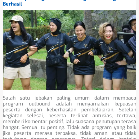
Berhasil
Salah satu jebakan paling umum dalam membaca
program outbound adalah menyamakan kepuasan
peserta dengan keberhasilan pembelajaran. Setelah
kegiatan selesai, peserta terlihat antusias, tertawa,
memberi komentar positif, lalu suasana penutupan terasa
hangat. Semua itu penting. Tidak ada program yang baik
jika peserta merasa terpaksa, tidak aman, atau tidak