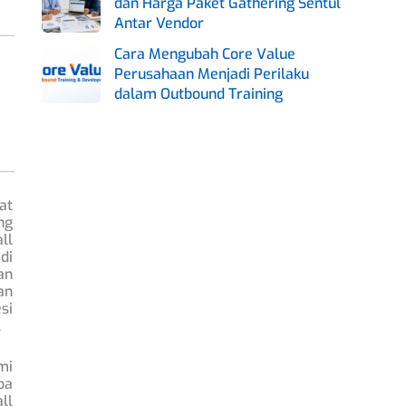
dan Harga Paket Gathering Sentul
Antar Vendor
Cara Mengubah Core Value
Perusahaan Menjadi Perilaku
dalam Outbound Training
at
ng
ll
di
an
an
si
.
mi
pa
ll