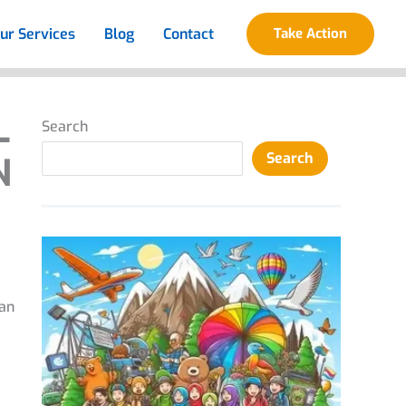
ur Services
Blog
Contact
Take Action
L
Search
Search
N
dan