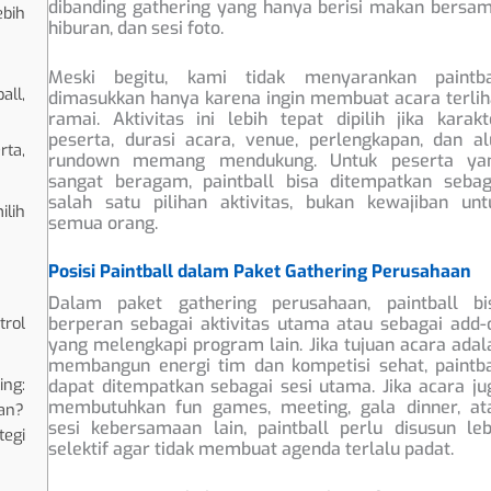
dibanding gathering yang hanya berisi makan bersam
ebih
hiburan, dan sesi foto.
Meski begitu, kami tidak menyarankan paintba
all,
dimasukkan hanya karena ingin membuat acara terlih
ramai. Aktivitas ini lebih tepat dipilih jika karakt
peserta, durasi acara, venue, perlengkapan, dan al
ta,
rundown memang mendukung. Untuk peserta ya
sangat beragam, paintball bisa ditempatkan sebag
salah satu pilihan aktivitas, bukan kewajiban unt
ilih
semua orang.
Posisi Paintball dalam Paket Gathering Perusahaan
Dalam paket gathering perusahaan, paintball bi
berperan sebagai aktivitas utama atau sebagai add-
rol
yang melengkapi program lain. Jika tujuan acara adal
membangun energi tim dan kompetisi sehat, paintba
ing:
dapat ditempatkan sebagai sesi utama. Jika acara ju
membutuhkan fun games, meeting, gala dinner, at
aan?
sesi kebersamaan lain, paintball perlu disusun leb
tegi
selektif agar tidak membuat agenda terlalu padat.