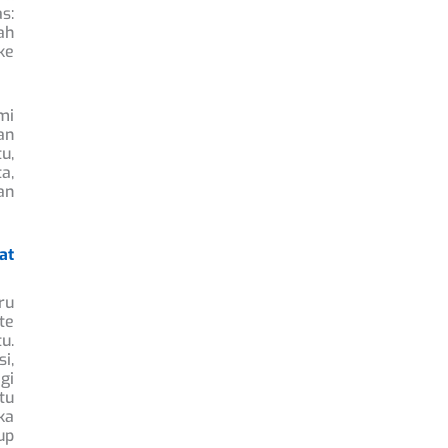
s:
ah
ke
mi
an
u,
a,
an
at
ru
te
u.
i,
gi
tu
ka
up