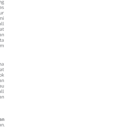
ng
as
ur
mi
ll
at
an
ta
am
ma
at
ok
an
au
ll
an
an
n.