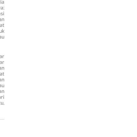
ia
a:
si
an
at
uk
au
ar
ar
an
at
an
au
an
ri
u,