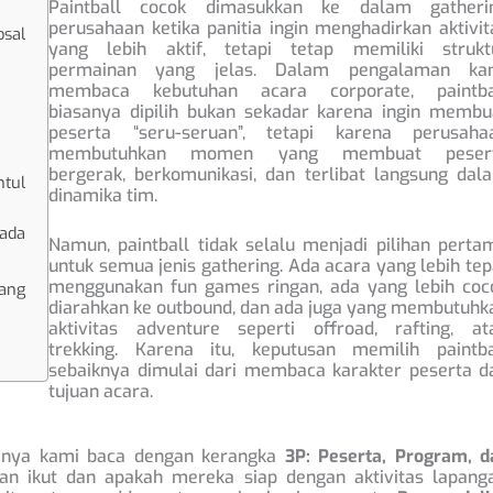
Paintball cocok dimasukkan ke dalam gatheri
perusahaan ketika panitia ingin menghadirkan aktivit
osal
yang lebih aktif, tetapi tetap memiliki strukt
permainan yang jelas. Dalam pengalaman ka
membaca kebutuhan acara corporate, paintba
biasanya dipilih bukan sekadar karena ingin membu
peserta “seru-seruan”, tetapi karena perusaha
membutuhkan momen yang membuat peser
bergerak, berkomunikasi, dan terlibat langsung dal
tul
dinamika tim.
ada
Namun, paintball tidak selalu menjadi pilihan perta
untuk semua jenis gathering. Ada acara yang lebih tep
menggunakan fun games ringan, ada yang lebih coc
ang
diarahkan ke outbound, dan ada juga yang membutuhk
aktivitas adventure seperti offroad, rafting, at
trekking. Karena itu, keputusan memilih paintba
sebaiknya dimulai dari membaca karakter peserta d
tujuan acara.
sanya kami baca dengan kerangka
3P: Peserta, Program, d
 ikut dan apakah mereka siap dengan aktivitas lapanga