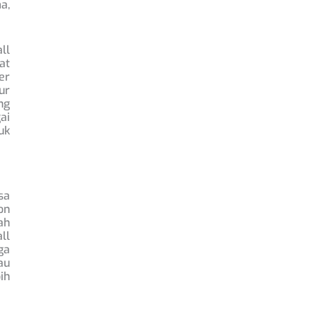
a,
ll
at
er
ur
ng
ai
uk
sa
on
ah
ll
ga
au
ih