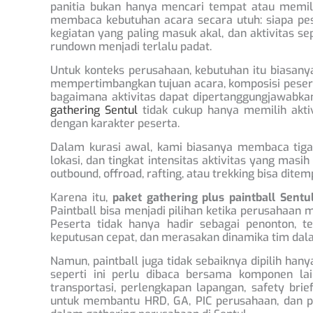
panitia bukan hanya mencari tempat atau memilih
membaca kebutuhan acara secara utuh: siapa pes
kegiatan yang paling masuk akal, dan aktivitas 
rundown menjadi terlalu padat.
Untuk konteks perusahaan, kebutuhan itu biasanya
mempertimbangkan tujuan acara, komposisi peserta
bagaimana aktivitas dapat dipertanggungjawabk
gathering Sentul
tidak cukup hanya memilih akti
dengan karakter peserta.
Dalam kurasi awal, kami biasanya membaca tiga ha
lokasi, dan tingkat intensitas aktivitas yang masi
outbound, offroad, rafting, atau trekking bisa ditem
Karena itu,
paket gathering plus paintball Sentu
Paintball bisa menjadi pilihan ketika perusahaan m
Peserta tidak hanya hadir sebagai penonton, t
keputusan cepat, dan merasakan dinamika tim dala
Namun, paintball juga tidak sebaiknya dipilih han
seperti ini perlu dibaca bersama komponen lain
transportasi, perlengkapan lapangan, safety brie
untuk membantu HRD, GA, PIC perusahaan, dan pan