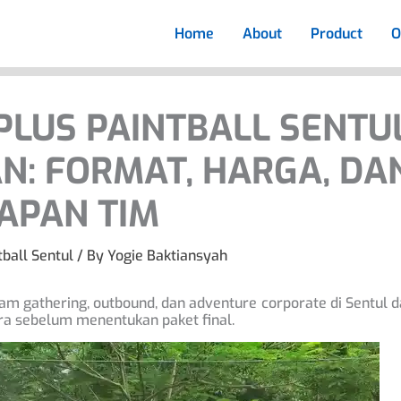
Home
About
Product
O
PLUS PAINTBALL SENTU
: FORMAT, HARGA, DA
APAN TIM
tball Sentul
/ By
Yogie Baktiansyah
ram gathering, outbound, dan adventure corporate di Sentul 
ra sebelum menentukan paket final.