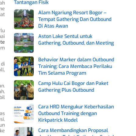
Tantangan Fisik
ah
me
Alam Ngariung Resort Bogor –
uat
Tempat Gathering Dan Outbound
Di Atas Awan
rlu
pai
Aston Lake Sentul untuk
ate
Gathering, Outbound, dan Meeting
am
Behavior Marker dalam Outbound
 di
Training: Cara Membaca Perilaku
ll,
Tim Selama Program
Camp Hulu Cai Bogor dan Paket
n.
Gathering Plus Outbound
ah.
il
Cara HRD Mengukur Keberhasilan
tas
Outbound Training dengan
i,
Kirkpatrick Model
sun
Cara Membandingkan Proposal
ke