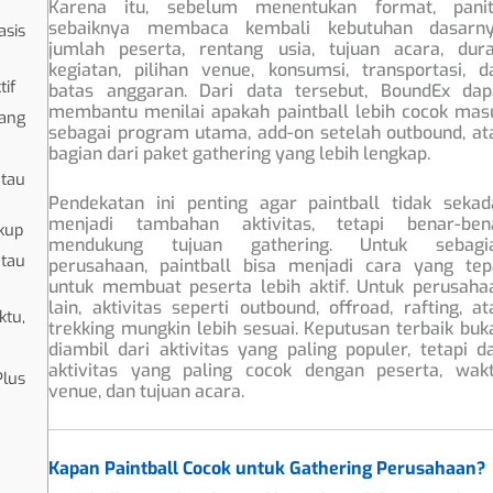
Karena itu, sebelum menentukan format, panit
sebaiknya membaca kembali kebutuhan dasarny
sis
jumlah peserta, rentang usia, tujuan acara, dura
kegiatan, pilihan venue, konsumsi, transportasi, d
tif
batas anggaran. Dari data tersebut, BoundEx dap
membantu menilai apakah paintball lebih cocok mas
yang
sebagai program utama, add-on setelah outbound, at
bagian dari paket gathering yang lebih lengkap.
atau
Pendekatan ini penting agar paintball tidak sekad
menjadi tambahan aktivitas, tetapi benar-ben
ukup
mendukung tujuan gathering. Untuk sebagi
atau
perusahaan, paintball bisa menjadi cara yang tep
untuk membuat peserta lebih aktif. Untuk perusaha
lain, aktivitas seperti outbound, offroad, rafting, at
ktu,
trekking mungkin lebih sesuai. Keputusan terbaik buk
diambil dari aktivitas yang paling populer, tetapi da
aktivitas yang paling cocok dengan peserta, wakt
lus
venue, dan tujuan acara.
Kapan Paintball Cocok untuk Gathering Perusahaan?