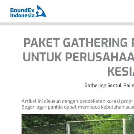
Skip
to
content
PAKET GATHERING 
UNTUK PERUSAHAAN
KESI
Gathering Sentul
,
Pain
Artikel ini disusun dengan pendekatan kurasi prog
Bogor, agar panitia dapat membaca kebutuhan aca