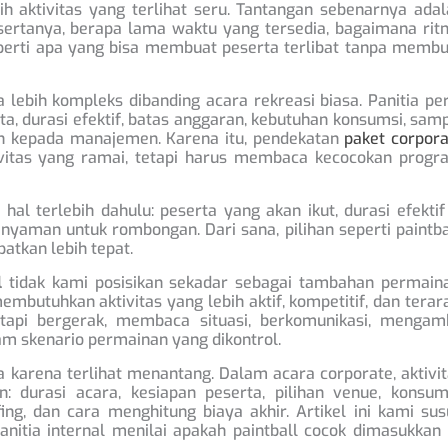
 aktivitas yang terlihat seru. Tantangan sebenarnya adal
ertanya, berapa lama waktu yang tersedia, bagaimana rit
seperti apa yang bisa membuat peserta terlibat tanpa memb
 lebih kompleks dibanding acara rekreasi biasa. Panitia pe
, durasi efektif, batas anggaran, kebutuhan konsumsi, sam
an kepada manajemen. Karena itu, pendekatan
paket corpor
vitas yang ramai, tetapi harus membaca kecocokan progr
l terlebih dahulu: peserta yang akan ikut, durasi efektif
h nyaman untuk rombongan. Dari sana, pilihan seperti paintba
patkan lebih tepat.
l
tidak kami posisikan sekadar sebagai tambahan permaina
embutuhkan aktivitas yang lebih aktif, kompetitif, dan terar
etapi bergerak, membaca situasi, berkomunikasi, mengamb
m skenario permainan yang dikontrol.
ya karena terlihat menantang. Dalam acara corporate, aktivi
: durasi acara, kesiapan peserta, pilihan venue, konsums
fing, dan cara menghitung biaya akhir. Artikel ini kami su
itia internal menilai apakah paintball cocok dimasukkan 