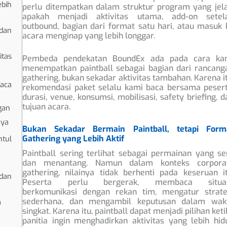
bih
perlu ditempatkan dalam struktur program yang jela
apakah menjadi aktivitas utama, add-on setel
outbound, bagian dari format satu hari, atau masuk 
dan
acara menginap yang lebih longgar.
itas
Pembeda pendekatan BoundEx ada pada cara ka
menempatkan paintball sebagai bagian dari rancang
gathering, bukan sekadar aktivitas tambahan. Karena it
baca
rekomendasi paket selalu kami baca bersama pesert
durasi, venue, konsumsi, mobilisasi, safety briefing, d
tujuan acara.
gan
aya
Bukan Sekadar Bermain Paintball, tetapi Form
Gathering yang Lebih Aktif
ntul
Paintball sering terlihat sebagai permainan yang se
dan menantang. Namun dalam konteks corpora
gathering, nilainya tidak berhenti pada keseruan it
dan
Peserta perlu bergerak, membaca situas
berkomunikasi dengan rekan tim, mengatur strate
sederhana, dan mengambil keputusan dalam wak
a
singkat. Karena itu, paintball dapat menjadi pilihan keti
panitia ingin menghadirkan aktivitas yang lebih hid