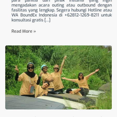
para panitia dari pihak Instansi yang ingin
mengadakan acara outing atau outbound dengan
fasilitas yang lengkap. Segera hubungi Hotline atau
WA BoundEx Indonesia di +62812-1269-8211 untuk
konsultasi gratis […]
Read More »
Outing
di
Bogor:
Panduan
Lengkap
untuk
Outbound
&
Gathering