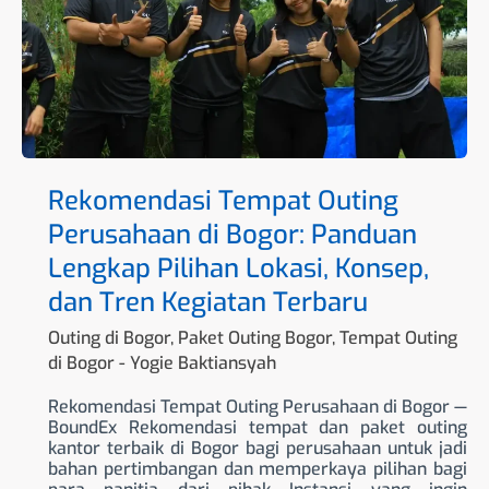
Bogor:
Panduan
Lengkap
Pilihan
Lokasi,
Konsep,
dan
Tren
Kegiatan
Terbaru
Rekomendasi Tempat Outing
Perusahaan di Bogor: Panduan
Lengkap Pilihan Lokasi, Konsep,
dan Tren Kegiatan Terbaru
Outing di Bogor
,
Paket Outing Bogor
,
Tempat Outing
di Bogor
-
Yogie Baktiansyah
Rekomendasi Tempat Outing Perusahaan di Bogor —
BoundEx Rekomendasi tempat dan paket outing
kantor terbaik di Bogor bagi perusahaan untuk jadi
bahan pertimbangan dan memperkaya pilihan bagi