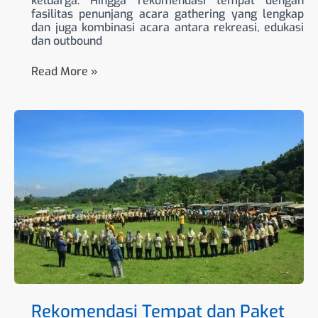
keluarga. Hingga rekomendasi tempat dengan
fasilitas penunjang acara gathering yang lengkap
dan juga kombinasi acara antara rekreasi, edukasi
dan outbound
Read More »
Rekomendasi
Tempat
dan
Paket
Gathering
Perusahaan
Unggulan
di
Bogor
Rekomendasi Tempat dan Paket