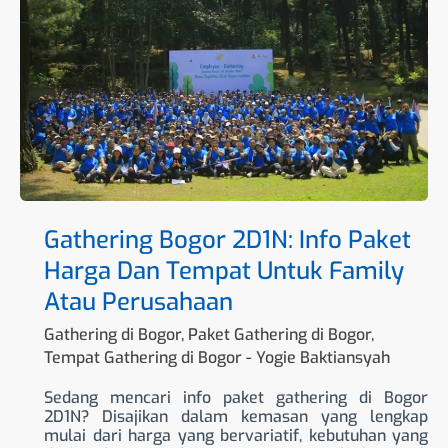
2D1N:
Info
Paket
Harga
Dan
Tempat
Untuk
Family
Atau
Perusahaan
Gathering Bogor 2D1N: Info Paket
Harga Dan Tempat Untuk Family
Atau Perusahaan
Gathering di Bogor
,
Paket Gathering di Bogor
,
Tempat Gathering di Bogor
-
Yogie Baktiansyah
Sedang mencari info paket gathering di Bogor
2D1N? Disajikan dalam kemasan yang lengkap
mulai dari harga yang bervariatif, kebutuhan yang