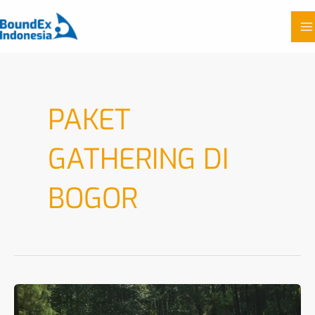
Skip
to
content
PAKET
GATHERING DI
BOGOR
Gathering
Bogor