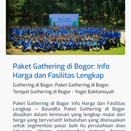
Bogor:
Info
Harga
dan
Fasilitas
Lengkap
Paket Gathering di Bogor: Info
Harga dan Fasilitas Lengkap
Gathering di Bogor
,
Paket Gathering di Bogor
,
Tempat Gathering di Bogor
-
Yogie Baktiansyah
Paket Gathering di Bogor Info Harga dan Fasilitas
Lengkap — BoundEx Paket Gathering di Bogor
disajikan dalam kemasan yang lengkap mulai dari
harga yang bervariatif, kebutuhan yang disesuaikan
untuk segmentasi pasar baik itu perusahaan atau