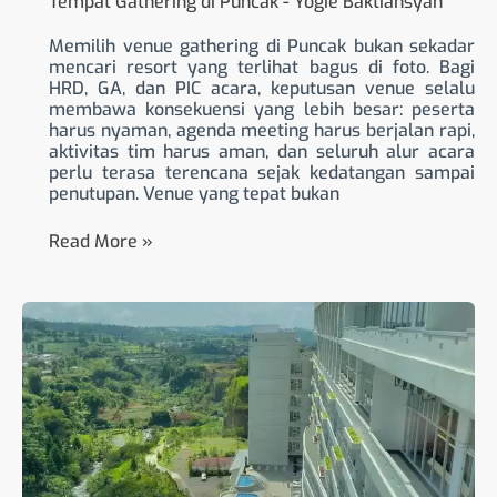
Tempat Gathering di Puncak
-
Yogie Baktiansyah
Memilih venue gathering di Puncak bukan sekadar
mencari resort yang terlihat bagus di foto. Bagi
HRD, GA, dan PIC acara, keputusan venue selalu
membawa konsekuensi yang lebih besar: peserta
harus nyaman, agenda meeting harus berjalan rapi,
aktivitas tim harus aman, dan seluruh alur acara
perlu terasa terencana sejak kedatangan sampai
penutupan. Venue yang tepat bukan
Read More »
Paket
Gathering
Le
Eminence
Puncak
untuk
Meeting,
Outbound,
dan