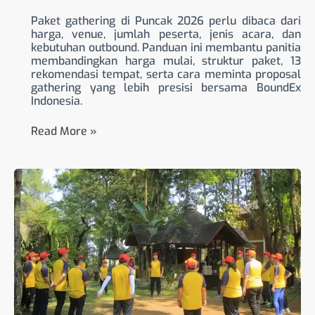
Paket gathering di Puncak 2026 perlu dibaca dari
harga, venue, jumlah peserta, jenis acara, dan
kebutuhan outbound. Panduan ini membantu panitia
membandingkan harga mulai, struktur paket, 13
rekomendasi tempat, serta cara meminta proposal
gathering yang lebih presisi bersama BoundEx
Indonesia.
Read More »
Jambuluwuk
Convention
Hall
&
Resort
Puncak
untuk
Gathering
Corporate
di
Bogor