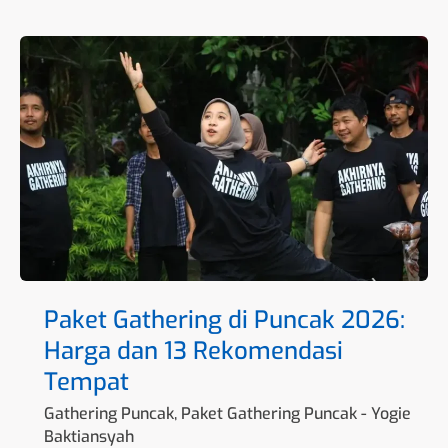
Paket
Gathering
di
Puncak
2026:
Harga
dan
13
Rekomendasi
Tempat
Paket Gathering di Puncak 2026:
Harga dan 13 Rekomendasi
Tempat
Gathering Puncak
,
Paket Gathering Puncak
-
Yogie
Baktiansyah