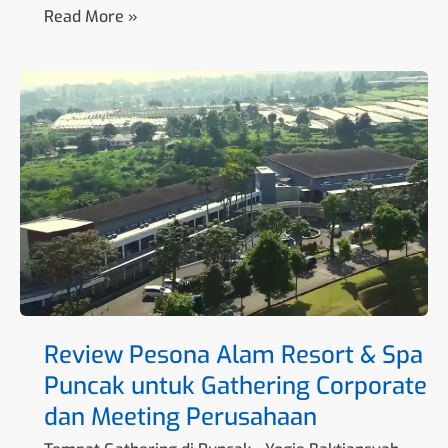
Read More »
Review
Pesona
Alam
Resort
&
Spa
Puncak
untuk
Gathering
Corporate
dan
Meeting
Perusahaan
Review Pesona Alam Resort & Spa
Puncak untuk Gathering Corporate
dan Meeting Perusahaan