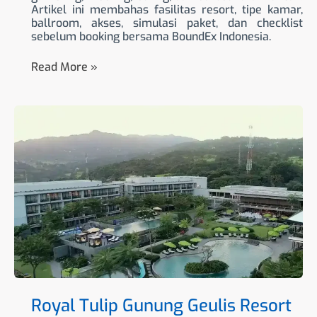
Artikel ini membahas fasilitas resort, tipe kamar,
ballroom, akses, simulasi paket, dan checklist
sebelum booking bersama BoundEx Indonesia.
Read More »
Royal
Tulip
Gunung
Geulis
Resort
&
Golf
Royal Tulip Gunung Geulis Resort