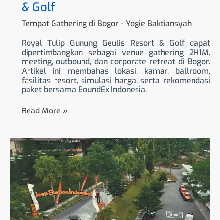
& Golf
Tempat Gathering di Bogor
-
Yogie Baktiansyah
Royal Tulip Gunung Geulis Resort & Golf dapat
dipertimbangkan sebagai venue gathering 2H1M,
meeting, outbound, dan corporate retreat di Bogor.
Artikel ini membahas lokasi, kamar, ballroom,
fasilitas resort, simulasi harga, serta rekomendasi
paket bersama BoundEx Indonesia.
Read More »
JSI
Resort
Megamendung
untuk
Gathering,
Meeting,
dan
Outbound
di