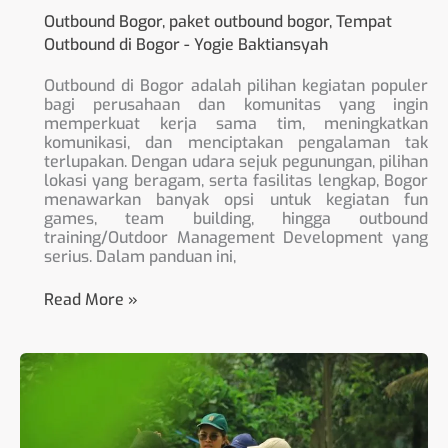
Outbound Bogor
,
paket outbound bogor
,
Tempat
Outbound di Bogor
-
Yogie Baktiansyah
Outbound di Bogor adalah pilihan kegiatan populer
bagi perusahaan dan komunitas yang ingin
memperkuat kerja sama tim, meningkatkan
komunikasi, dan menciptakan pengalaman tak
terlupakan. Dengan udara sejuk pegunungan, pilihan
lokasi yang beragam, serta fasilitas lengkap, Bogor
menawarkan banyak opsi untuk kegiatan fun
games, team building, hingga outbound
training/Outdoor Management Development yang
serius. Dalam panduan ini,
Read More »
Eo
Outing-
Gathering
dan
Outbound