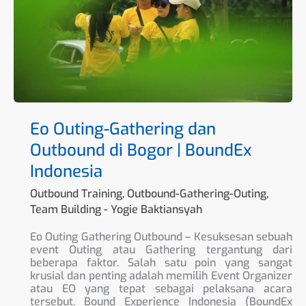
di
Bogor
|
BoundEx
Indonesia
Eo Outing-Gathering dan
Outbound di Bogor | BoundEx
Indonesia
Outbound Training
,
Outbound-Gathering-Outing
,
Team Building
-
Yogie Baktiansyah
Eo Outing Gathering Outbound – Kesuksesan sebuah
event Outing atau Gathering tergantung dari
beberapa faktor. Salah satu poin yang sangat
krusial dan penting adalah memilih Event Organizer
atau EO yang tepat sebagai pelaksana acara
tersebut. Bound Experience Indonesia (BoundEx