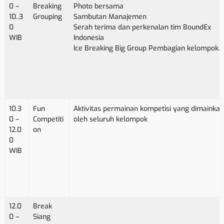
0 –
Breaking
Photo bersama
10..3
Grouping
Sambutan Manajemen
0
Serah terima dan perkenalan tim BoundEx
WIB
Indonesia
Ice Breaking Big Group Pembagian kelompok.
10.3
Fun
Aktivitas permainan kompetisi yang dimainkan
0 –
Competiti
oleh seluruh kelompok
12.0
on
0
WIB
12.0
Break
0 –
Siang