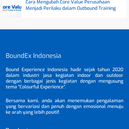
Cara Mengubah Core Value Perusahaan
Menjadi Perilaku dalam Outbound Training
BoundEx Indonesia
Bound Experience Indonesia hadir sejak tahun 2020
dalam industri jasa kegiatan indoor dan outdoor
dengan berbagai jenis kegiatan dengan mengusung
tema “Colourful Experience”.
Bersama kami, anda akan menemukan pengalaman
yang bervariasi dan penuh dengan emosional menuju
ke arah yang lebih positif.