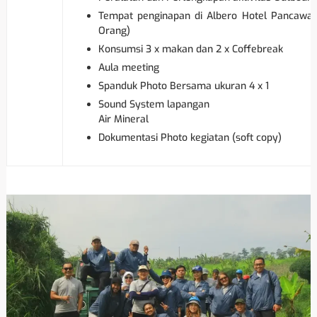
Tempat penginapan di Albero Hotel Pancawat
Orang)
Konsumsi 3 x makan dan 2 x Coffebreak
Aula meeting
Spanduk Photo Bersama ukuran 4 x 1
Sound System lapangan
Air Mineral
Dokumentasi Photo kegiatan (soft copy)