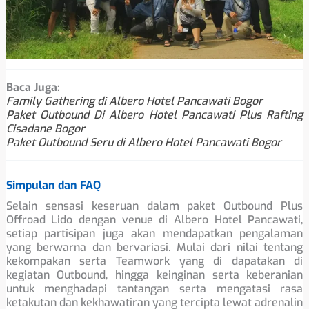
Baca Juga:
Family Gathering di Albero Hotel Pancawati Bogor
Paket Outbound Di Albero Hotel Pancawati Plus Rafting
Cisadane Bogor
Paket Outbound Seru di Albero Hotel Pancawati Bogor
Simpulan dan FAQ
Selain sensasi keseruan dalam paket Outbound Plus
Offroad Lido dengan venue di Albero Hotel Pancawati,
setiap partisipan juga akan mendapatkan pengalaman
yang berwarna dan bervariasi. Mulai dari nilai tentang
kekompakan serta Teamwork yang di dapatakan di
kegiatan Outbound, hingga keinginan serta keberanian
untuk menghadapi tantangan serta mengatasi rasa
ketakutan dan kekhawatiran yang tercipta lewat adrenalin