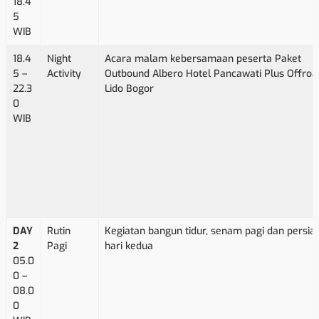
18.4
5
WIB
18.4
Night
Acara malam kebersamaan peserta Paket
5 –
Activity
Outbound Albero Hotel Pancawati Plus Offroa
22.3
Lido Bogor
0
WIB
DAY
Rutin
Kegiatan bangun tidur, senam pagi dan persia
2
Pagi
hari kedua
05.0
0 –
08.0
0