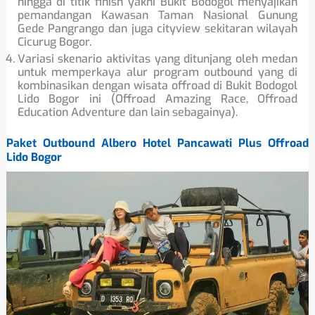
hingga di titik finish yakni Bukit Bodogol menyajikan
pemandangan Kawasan Taman Nasional Gunung
Gede Pangrango dan juga cityview sekitaran wilayah
Cicurug Bogor.
Variasi skenario aktivitas yang ditunjang oleh medan
untuk memperkaya alur program outbound yang di
kombinasikan dengan wisata offroad di Bukit Bodogol
Lido Bogor ini (Offroad Amazing Race, Offroad
Education Adventure dan lain sebagainya).
Paket Outbound Albero Hotel Pancawati Plus Offroad
Lido Bogor