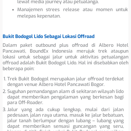
lewat media journey atau petualanga.
Manajemen strees release atau momen untuk
melepas kepenatan.
Bukit Bodogol Lido Sebagai Lokasi Offroad
Dalam paket outbound plus offroad di Albero Hotel
Pancawati, BoundEx Indonesia merujuk trek ataupun
lokasi untuk sebagai jalur untuk aktivitas petualangan
offroad adalah Bukit Bodogol Lido. Hal ini disebabkan oleh
beberapa poin:
Trek Bukit Bodogol merupakan jalur offroad terdekat
dengan venue Albero Hotel Pancawati Bogor.
Suguhan pemandangan alam di sekitaran wilayah lido
dapat memberikan pengalaman yang berkesan bagi
para Off-Roader.
Jalur yang ada cukup lengkap, mulai dari jalan
pedesaan, jalan raya utama, masuk ke jalur bebatuan,
jalur tanah berlumpur dengan lubang – lubang yang
dapat memberikan sensasi guncangan yang seru,