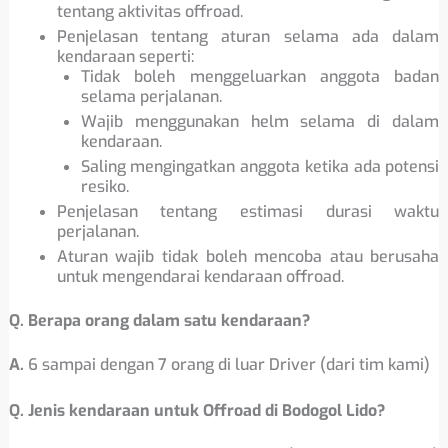
tentang aktivitas offroad.
Penjelasan tentang aturan selama ada dalam
kendaraan seperti:
Tidak boleh menggeluarkan anggota badan
selama perjalanan.
Wajib menggunakan helm selama di dalam
kendaraan.
Saling mengingatkan anggota ketika ada potensi
resiko.
Penjelasan tentang estimasi durasi waktu
perjalanan.
Aturan wajib tidak boleh mencoba atau berusaha
untuk mengendarai kendaraan offroad.
Q. Berapa orang dalam satu kendaraan?
A.
6 sampai dengan 7 orang di luar Driver (dari tim kami)
Q. Jenis kendaraan untuk Offroad di Bodogol Lido?