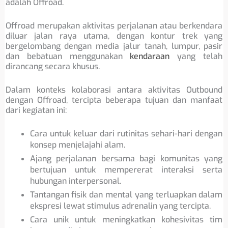
adalah Offroad.
Offroad merupakan aktivitas perjalanan atau berkendara
diluar jalan raya utama, dengan kontur trek yang
bergelombang dengan media jalur tanah, lumpur, pasir
dan bebatuan menggunakan
kendaraan
yang telah
dirancang secara khusus.
Dalam konteks kolaborasi antara aktivitas Outbound
dengan Offroad, tercipta beberapa tujuan dan manfaat
dari kegiatan ini:
Cara untuk keluar dari rutinitas sehari-hari dengan
konsep menjelajahi alam.
Ajang perjalanan bersama bagi komunitas yang
bertujuan untuk mempererat interaksi serta
hubungan interpersonal.
Tantangan fisik dan mental yang terluapkan dalam
ekspresi lewat stimulus adrenalin yang tercipta.
Cara unik untuk meningkatkan kohesivitas tim