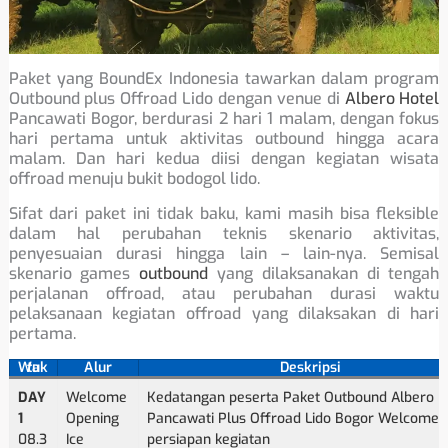
Paket yang BoundEx Indonesia tawarkan dalam program
Outbound plus Offroad Lido dengan venue di
Albero Hotel
Pancawati Bogor, berdurasi 2 hari 1 malam, dengan fokus
hari pertama untuk aktivitas outbound hingga acara
malam. Dan hari kedua diisi dengan kegiatan wisata
offroad menuju bukit bodogol lido.
Sifat dari paket ini tidak baku, kami masih bisa fleksible
dalam hal perubahan teknis skenario aktivitas,
penyesuaian durasi hingga lain – lain-nya. Semisal
skenario games
outbound
yang dilaksanakan di tengah
perjalanan offroad, atau perubahan durasi waktu
pelaksanaan kegiatan offroad yang dilaksakan di hari
pertama.
Waktu
Alur
Deskripsi
DAY
Welcome
Kedatangan peserta Paket Outbound Albero H
1
Opening
Pancawati Plus Offroad Lido Bogor Welcome d
08.3
Ice
persiapan kegiatan