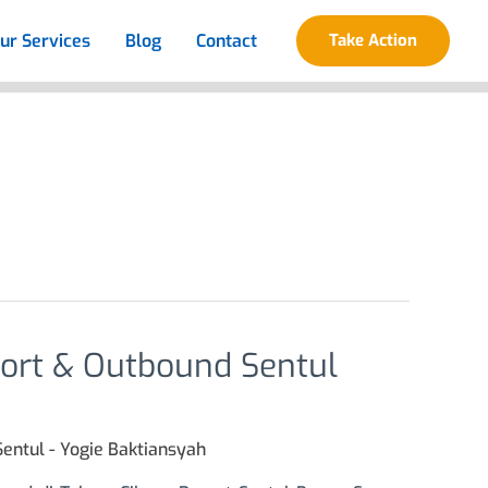
ur Services
Blog
Contact
Take Action
sort & Outbound Sentul
Sentul
-
Yogie Baktiansyah