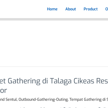
Home
About
Product
O
et Gathering di Talaga Cikeas Re
ing
or
nd Sentul
,
Outbound-Gathering-Outing
,
Tempat Gathering di 