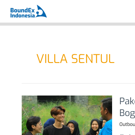
Skip
to
content
VILLA SENTUL
Paket
Pak
Gather
di
Bog
Talaga
Cikeas
Outbou
Resort
&