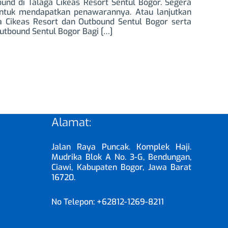
nd di Talaga Cikeas Resort Sentul Bogor. Segera
untuk mendapatkan penawarannya. Atau lanjutkan
 Cikeas Resort dan Outbound Sentul Bogor serta
Outbound Sentul Bogor Bagi […]
Alamat:
Jalan Raya Puncak. Komplek Haji.
Mudrika Blok A No. 3-G, Bendungan,
Ciawi, Kabupaten Bogor, Jawa Barat
16720.
No Telepon: +62812-1269-8211