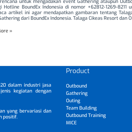
erencana untuk mengadakan event Gathering ataupun Outbou
und
i Hotline BoundEx Indonesia di nomor +62812-1269-8211 
a artikel ini agar mendapatkan gambaran tentang Talaga
Gathering dari BoundEx Indonesia. Talaga Cikeas Resort dan 
ore »
Product
20 dalam industri jasa
Outbound
jenis kegiatan dengan
Gathering
Outing
Team Building
n yang bervariasi dan
Outbound Training
positif.
MICE