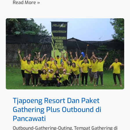
Read More »
Tjapoeng
Resort
Dan
Paket
Gathering
Plus
Outbound
di
Pancawati
Tjapoeng Resort Dan Paket
Gathering Plus Outbound di
Pancawati
Outbound-Gathering-Outing
,
Tempat Gathering di