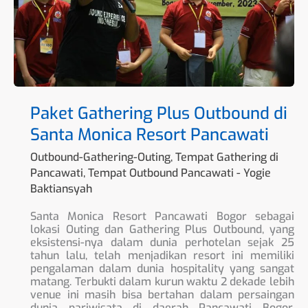
Monica
Resort
Pancawati
Paket Gathering Plus Outbound di
Santa Monica Resort Pancawati
Outbound-Gathering-Outing
,
Tempat Gathering di
Pancawati
,
Tempat Outbound Pancawati
-
Yogie
Baktiansyah
Santa Monica Resort Pancawati Bogor sebagai
lokasi Outing dan Gathering Plus Outbound, yang
eksistensi-nya dalam dunia perhotelan sejak 25
tahun lalu, telah menjadikan resort ini memiliki
pengalaman dalam dunia hospitality yang sangat
matang. Terbukti dalam kurun waktu 2 dekade lebih
venue ini masih bisa bertahan dalam persaingan
dunia pariwisata di daerah Pancawati Bogor,