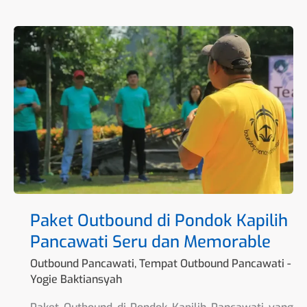
Paket
Outbound
di
Pondok
Kapilih
Pancawati
Seru
dan
Memorable
Paket Outbound di Pondok Kapilih
Pancawati Seru dan Memorable
Outbound Pancawati
,
Tempat Outbound Pancawati
-
Yogie Baktiansyah