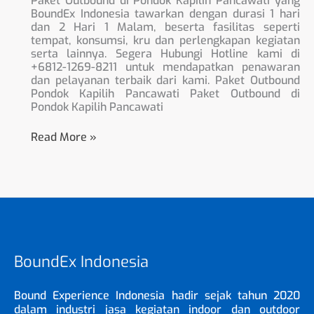
Paket Outbound di Pondok Kapilih Pancawati yang
BoundEx Indonesia tawarkan dengan durasi 1 hari
dan 2 Hari 1 Malam, beserta fasilitas seperti
tempat, konsumsi, kru dan perlengkapan kegiatan
serta lainnya. Segera Hubungi Hotline kami di
+6812-1269-8211 untuk mendapatkan penawaran
dan pelayanan terbaik dari kami. Paket Outbound
Pondok Kapilih Pancawati Paket Outbound di
Pondok Kapilih Pancawati
Read More »
BoundEx Indonesia
Bound Experience Indonesia hadir sejak tahun 2020
dalam industri jasa kegiatan indoor dan outdoor