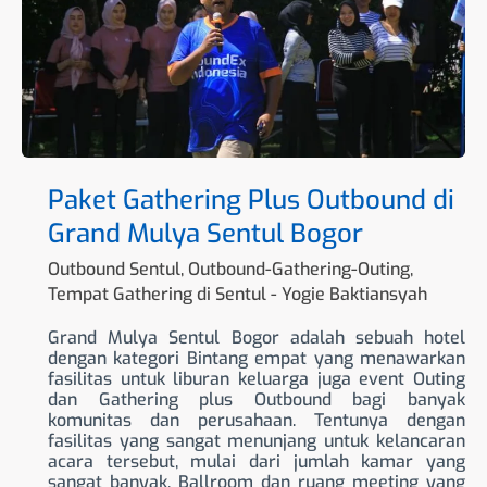
Grand
Mulya
Sentul
Bogor
Paket Gathering Plus Outbound di
Grand Mulya Sentul Bogor
Outbound Sentul
,
Outbound-Gathering-Outing
,
Tempat Gathering di Sentul
-
Yogie Baktiansyah
Grand Mulya Sentul Bogor adalah sebuah hotel
dengan kategori Bintang empat yang menawarkan
fasilitas untuk liburan keluarga juga event Outing
dan Gathering plus Outbound bagi banyak
komunitas dan perusahaan. Tentunya dengan
fasilitas yang sangat menunjang untuk kelancaran
acara tersebut, mulai dari jumlah kamar yang
sangat banyak, Ballroom dan ruang meeting yang