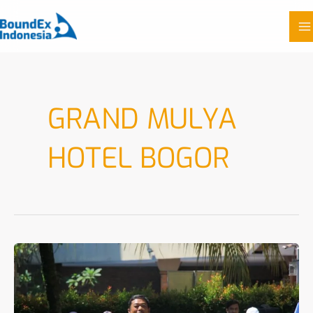
Skip
to
content
GRAND MULYA
HOTEL BOGOR
Paket
Gathering
Plus
Outbound
di