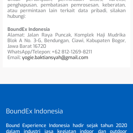
penghapusan, pembatasan pemrosesan, keberatan,
atau permintaan lain terkait data pribadi, silakan
hubungi:
BoundEx Indonesia
Alamat: Jalan Raya Puncak, Komplek Haji Mudrika
Blok A No. 3-G, Bendungan, Ciawi, Kabupaten Bogor,
Jawa Barat 16720
WhatsApp/Telepon: +62 812-1269-8211
Email:
yogie.baktiansyah@gmail.com
BoundEx Indonesia
Bound Experience Indonesia hadir sejak tahun 2020
dalam industri jasa kegiatan indoor dan outdoor